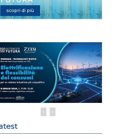
scopri di più
atest