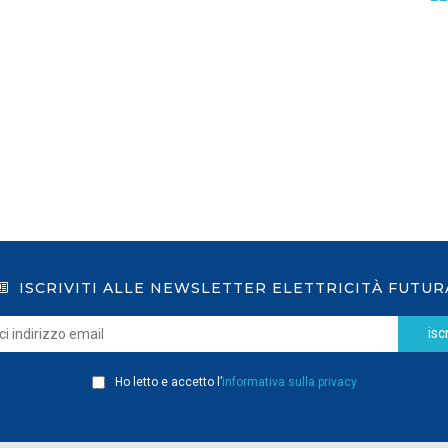
GSE: nuova procedura semplificata per le
richieste sui certificati bianchi
LEGGI DI PIÙ
ISCRIVITI ALLE NEWSLETTER ELETTRICITÀ FUTUR
iscr
Ho letto e accetto l’
informativa sulla privacy