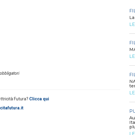
POLICY
FI
Criticità del meccanismo di
La
approvvigionamento della FCR
LE
– Allegato A.83 del Cod...
LEGGI DI PIÙ
FI
MA
POLICY
LE
Costi di adeguamento per
l’installazione dell’UPDM sugli
impianti di produzione ...
 obbligatori
LEGGI DI PIÙ
FI
NA
te
EVENTI E FORMAZIONE
LE
ettricità Futura?
Clicca qui
Congresso annuale ATI 2026
itafutura.it
PU
LEGGI DI PIÙ
Au
It
pl
FILO DIRETTO
LE