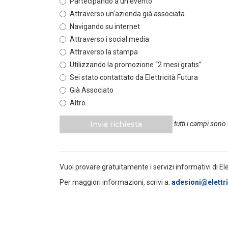
Partecipando a un evento
Attraverso un’azienda già associata
POLICY
Navigando su internet
Misure transitorie funzionali alla
riduzione dei prezzi all’ingrosso
Attraverso i social media
dell’energi...
Attraverso la stampa
LEGGI DI PIÙ
Utilizzando la promozione “2 mesi gratis”
Sei stato contattato da Elettricità Futura
POLICY
Già Associato
Disposizioni funzionali al
Altro
riconoscimento del contributo
straordinario volontari...
Invia richiesta
tutti i campi sono
LEGGI DI PIÙ
POLICY
Vuoi provare gratuitamente i servizi informativi di El
Sezione degli annunci qualificati
della Bacheca PPA e ruolo del
Per maggiori informazioni, scrivi a:
adesioni@elettric
GSE come garante...
LEGGI DI PIÙ
POLICY