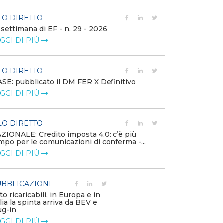
LO DIRETTO
FILO DIRETTO
 settimana di EF - n. 29 - 2026
Bollettino dell
GGI DI PIÙ
LEGGI DI PIÙ
LO DIRETTO
EVENTI E FO
SE: pubblicato il DM FER X Definitivo
Energia in tran
GGI DI PIÙ
connesse e nuo
mercato
LEGGI DI PIÙ
LO DIRETTO
ZIONALE: Credito imposta 4.0: c’è più
mpo per le comunicazioni di conferma -...
PUBBLICAZIO
GGI DI PIÙ
Minerali critici
diventa priorit
LEGGI DI PIÙ
BBLICAZIONI
to ricaricabili, in Europa e in
alia la spinta arriva da BEV e
POLICY
ug-in
Modalità di ri
GGI DI PIÙ