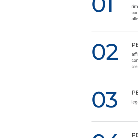
01
rim
com
all
02
P
aff
con
cre
03
P
leg
P