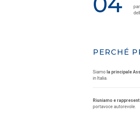
04
par
del
PERCHÉ P
Siamo
la principale As
in Italia.
Riuniamo e rappresentia
portavoce autorevole.