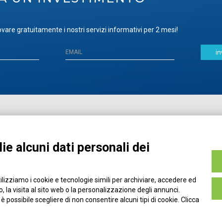
vare gratuitamente i nostri servizi informativi per 2 mesi!
in
Home
Pubblicazioni
Registrati
Media
ie alcuni dati personali dei
MyPage
Eventi e Formazione
Chi siamo
Contatti
tilizziamo i cookie e tecnologie simili per archiviare, accedere ed
Filo diretto
Credits
 la visita al sito web o la personalizzazione degli annunci.
Policy
, è possibile scegliere di non consentire alcuni tipi di cookie. Clicca
Privacy Policy