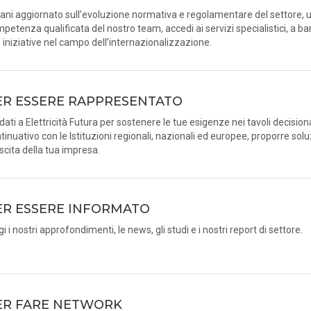
ani aggiornato sull’evoluzione normativa e regolamentare del settore, u
petenza qualificata del nostro team, accedi ai servizi specialistici, a ba
e iniziative nel campo dell’internazionalizzazione.
ER ESSERE RAPPRESENTATO
idati a Elettricità Futura per sostenere le tue esigenze nei tavoli decision
tinuativo con le Istituzioni regionali, nazionali ed europee, proporre solu
scita della tua impresa.
ER ESSERE INFORMATO
gi i nostri approfondimenti, le news, gli studi e i nostri report di settore.
ER FARE NETWORK