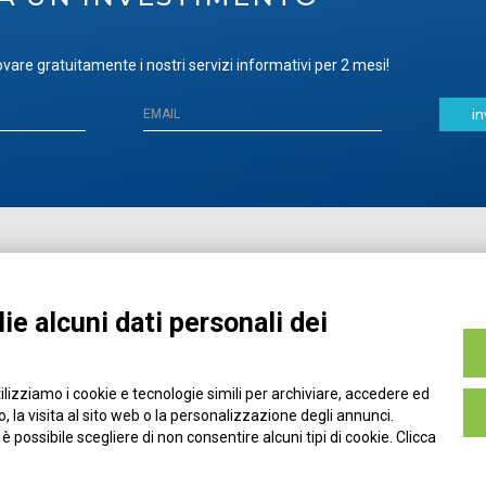
vare gratuitamente i nostri servizi informativi per 2 mesi!
in
Home
Pubblicazioni
Registrati
Media
ie alcuni dati personali dei
MyPage
Eventi e Formazione
Chi siamo
Contatti
tilizziamo i cookie e tecnologie simili per archiviare, accedere ed
Filo diretto
Credits
 la visita al sito web o la personalizzazione degli annunci.
Policy
, è possibile scegliere di non consentire alcuni tipi di cookie. Clicca
Privacy Policy