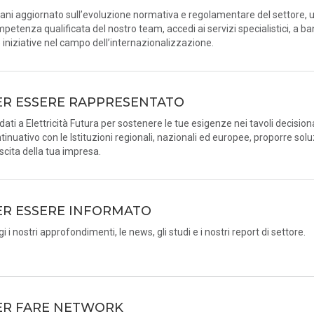
ani aggiornato sull’evoluzione normativa e regolamentare del settore, u
petenza qualificata del nostro team, accedi ai servizi specialistici, a ba
e iniziative nel campo dell’internazionalizzazione.
ER ESSERE RAPPRESENTATO
idati a Elettricità Futura per sostenere le tue esigenze nei tavoli decision
tinuativo con le Istituzioni regionali, nazionali ed europee, proporre solu
scita della tua impresa.
ER ESSERE INFORMATO
gi i nostri approfondimenti, le news, gli studi e i nostri report di settore.
ER FARE NETWORK