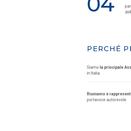
04
par
del
PERCHÉ P
Siamo
la principale As
in Italia.
Riuniamo e rappresentia
portavoce autorevole.