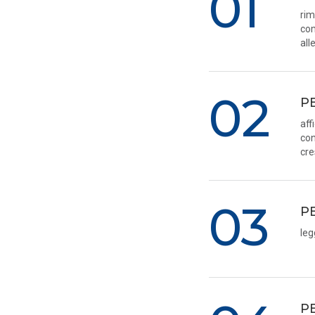
01
rim
com
all
02
P
aff
con
cre
03
P
leg
P