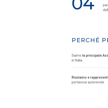
04
par
del
PERCHÉ P
Siamo
la principale As
in Italia.
Riuniamo e rappresentia
portavoce autorevole.