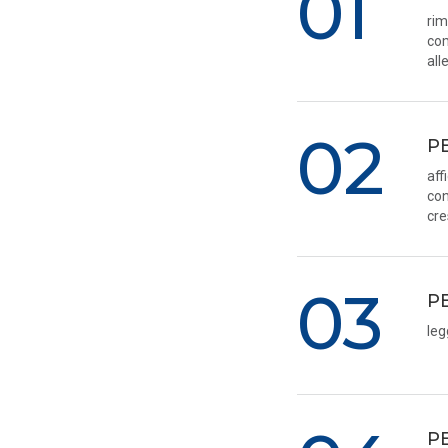
01
rim
com
all
02
P
aff
con
cre
03
P
leg
P