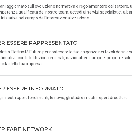
ani aggiornato sull’evoluzione normativa e regolamentare del settore, u
petenza qualificata del nostro team, accedi ai servizi specialistici, a ba
e iniziative nel campo dell’internazionalizzazione.
ER ESSERE RAPPRESENTATO
idati a Elettricità Futura per sostenere le tue esigenze nei tavoli decision
tinuativo con le Istituzioni regionali, nazionali ed europee, proporre solu
scita della tua impresa.
ER ESSERE INFORMATO
gi i nostri approfondimenti, le news, gli studi e i nostri report di settore.
ER FARE NETWORK