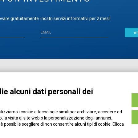
vare gratuitamente i nostri servizi informativi per 2 mesi!
in
Home
Pubblicazioni
Registrati
Media
ie alcuni dati personali dei
MyPage
Eventi e Formazione
Chi siamo
Contatti
tilizziamo i cookie e tecnologie simili per archiviare, accedere ed
Filo diretto
Credits
 la visita al sito web o la personalizzazione degli annunci.
Policy
, è possibile scegliere di non consentire alcuni tipi di cookie. Clicca
Privacy Policy