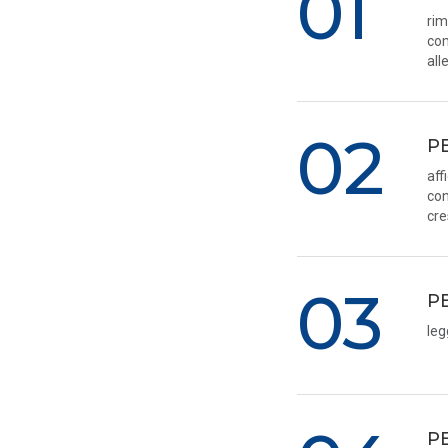
01
rim
com
all
02
P
aff
con
cre
03
P
leg
P