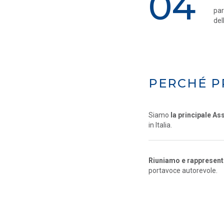
04
par
del
PERCHÉ P
Siamo
la principale As
in Italia.
Riuniamo e rappresentia
portavoce autorevole.