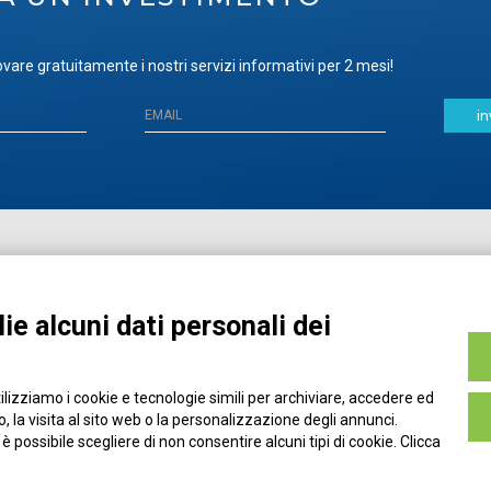
vare gratuitamente i nostri servizi informativi per 2 mesi!
in
Home
Pubblicazioni
Registrati
Media
ie alcuni dati personali dei
MyPage
Eventi e Formazione
Chi siamo
Contatti
tilizziamo i cookie e tecnologie simili per archiviare, accedere ed
Filo diretto
Credits
 la visita al sito web o la personalizzazione degli annunci.
Policy
, è possibile scegliere di non consentire alcuni tipi di cookie. Clicca
Privacy Policy