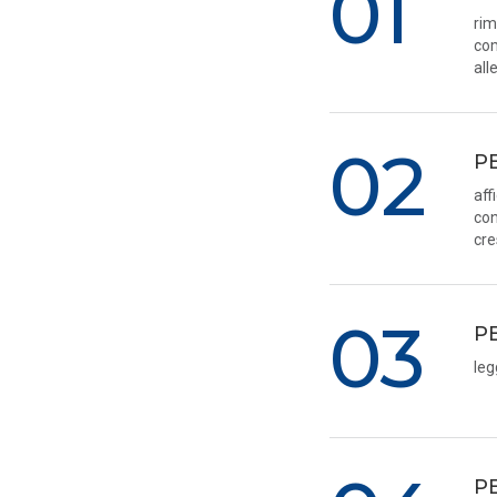
01
rim
com
all
02
P
aff
con
cre
03
P
leg
P