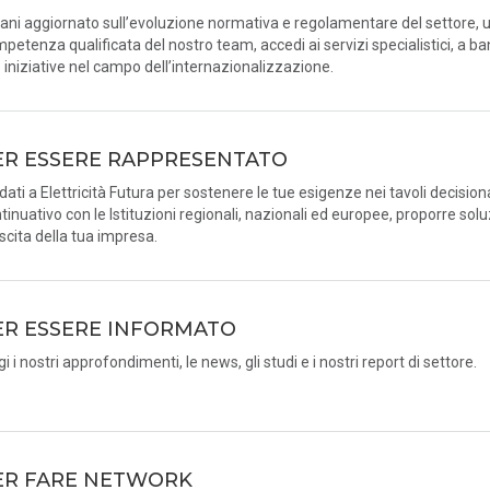
ani aggiornato sull’evoluzione normativa e regolamentare del settore, u
petenza qualificata del nostro team, accedi ai servizi specialistici, a ba
e iniziative nel campo dell’internazionalizzazione.
ER ESSERE RAPPRESENTATO
idati a Elettricità Futura per sostenere le tue esigenze nei tavoli decision
tinuativo con le Istituzioni regionali, nazionali ed europee, proporre solu
scita della tua impresa.
ER ESSERE INFORMATO
gi i nostri approfondimenti, le news, gli studi e i nostri report di settore.
ER FARE NETWORK