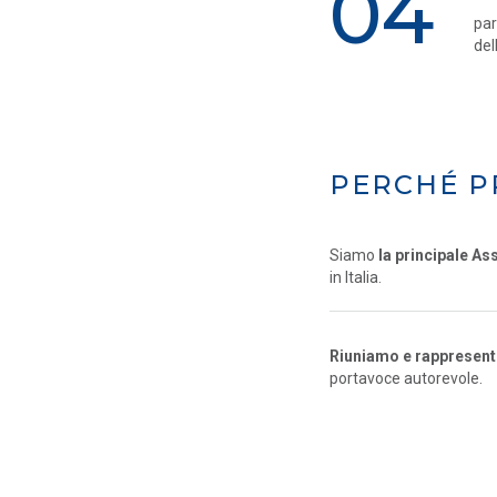
04
par
del
PERCHÉ P
Siamo
la principale As
in Italia.
Riuniamo e rappresentia
portavoce autorevole.