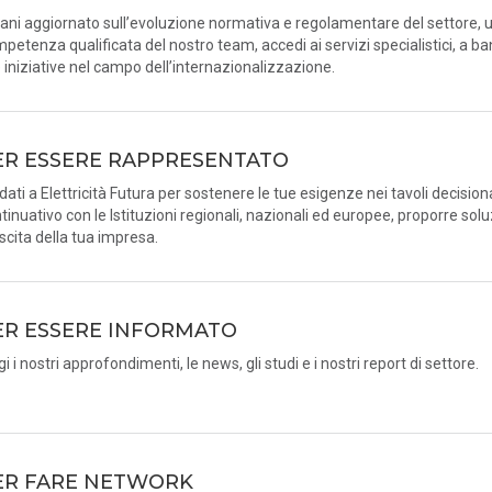
ani aggiornato sull’evoluzione normativa e regolamentare del settore, u
petenza qualificata del nostro team, accedi ai servizi specialistici, a ba
e iniziative nel campo dell’internazionalizzazione.
ER ESSERE RAPPRESENTATO
idati a Elettricità Futura per sostenere le tue esigenze nei tavoli decision
tinuativo con le Istituzioni regionali, nazionali ed europee, proporre solu
scita della tua impresa.
ER ESSERE INFORMATO
gi i nostri approfondimenti, le news, gli studi e i nostri report di settore.
ER FARE NETWORK