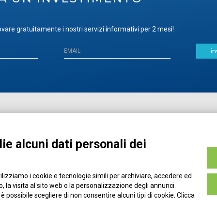
vare gratuitamente i nostri servizi informativi per 2 mesi!
in
Home
Pubblicazioni
Registrati
Media
ie alcuni dati personali dei
MyPage
Eventi e Formazione
Chi siamo
Contatti
tilizziamo i cookie e tecnologie simili per archiviare, accedere ed
Filo diretto
Credits
 la visita al sito web o la personalizzazione degli annunci.
Policy
, è possibile scegliere di non consentire alcuni tipi di cookie. Clicca
Privacy Policy