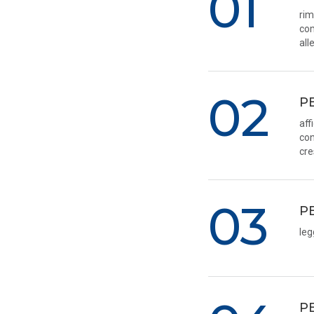
01
rim
com
all
02
P
aff
con
cre
03
P
leg
P