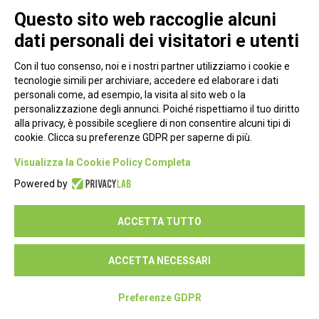
Questo sito web raccoglie alcuni
VEDI PROFILO E CONTATTA
HERMES INVESTIMENTI Spa
dati personali dei visitatori e utenti
VEDI PROFILO E CONTATTA
HORUS - GREEN ENERGY INVESTMENT Srl
Con il tuo consenso, noi e i nostri partner utilizziamo i cookie e
tecnologie simili per archiviare, accedere ed elaborare i dati
VEDI PROFILO E CONTATTA
HYDRO3 LOCANA Srl
personali come, ad esempio, la visita al sito web o la
personalizzazione degli annunci. Poiché rispettiamo il tuo diritto
VEDI PROFILO E CONTATTA
HYDROWATT ABRUZZO Spa
alla privacy, è possibile scegliere di non consentire alcuni tipi di
cookie. Clicca su preferenze GDPR per saperne di più.
VEDI PROFILO E CONTATTA
I.GI. Srl
Visualizza la Cookie Policy Completa
VEDI PROFILO E CONTATTA
Powered by
ACCETTA TUTTO
IBERDROLA CLIENTI ITALIA Srl
VEDI PROFILO E CONTATTA
ACCETTA NECESSARI
IBERDROLA RENOVABLES ITALIA Spa
VEDI PROFILO E CONTATTA
Preferenze GDPR