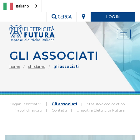
Italiano
CERCA
LOG IN
Toggle
navigati
GLI ASSOCIATI
home
chi siamo
gli associati
Organi associativi
Gli associati
Statuto e codice etico
Tavoli di lavoro
Contatti
Unisciti a Elettricità Futura