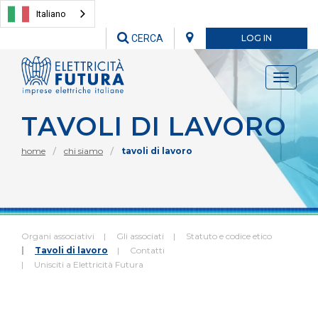
Italiano
CERCA
LOG IN
Toggle
navigati
TAVOLI DI LAVORO
home
chi siamo
tavoli di lavoro
Organi associativi
Gli associati
Statuto e codice etico
Tavoli di lavoro
Contatti
Unisciti a Elettricità Futura