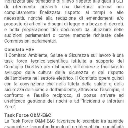
indirizzata alle tematiche di rilievo rispetto alle quali il GLT
di riferimento presenti una dialettica interna non
compiutamente finalizzata rispetto ai tempi e alle
necessità, nonché alla redazione di emendamenti e/o
proposte di articoli a disegni di legge o a bozze di decreti,
e nella preparazione dei documenti da utilizzare nelle
audizioni parlamentari o come memorie richieste dalle
Commissioni parlamentari.
Comitato HSE
Il Comitato Ambiente, Salute e Sicurezza sul lavoro è una
task force tecnico-scientifica istituita a supporto del
Consiglio Direttivo per elaborare, diffondere e facilitare lo
sviluppo della cultura della sicurezza e del rispetto
dell’ambiente nel settore elettrico. Il Comitato opera quindi
con la convinzione che nella tutela della salute e della
sicurezza dell’uomo e dell’ambiente, attraverso l’esempio, il
confronto e l’ausilio reciproco, si possa arrivare ad
un’efficace gestione dei rischi e ad “Incidenti e Infortuni
Zero”.
Task Force
O&M-E&C
La
Task Force
O&M-E&C favorisce lo scambio tra aziende
associate e l’approfondimento di problematiche, specificità