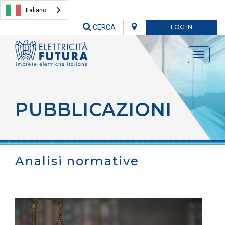
Italiano
CERCA
LOG IN
Toggle
navigati
PUBBLICAZIONI
Analisi normative