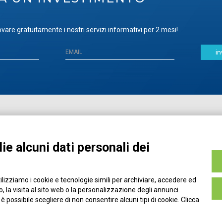
vare gratuitamente i nostri servizi informativi per 2 mesi!
in
Home
Pubblicazioni
Registrati
Media
ie alcuni dati personali dei
MyPage
Eventi e Formazione
Chi siamo
Contatti
tilizziamo i cookie e tecnologie simili per archiviare, accedere ed
Filo diretto
Credits
 la visita al sito web o la personalizzazione degli annunci.
Policy
, è possibile scegliere di non consentire alcuni tipi di cookie. Clicca
Privacy Policy