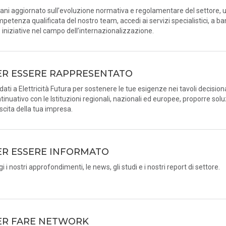
ani aggiornato sull’evoluzione normativa e regolamentare del settore, u
petenza qualificata del nostro team, accedi ai servizi specialistici, a ba
e iniziative nel campo dell’internazionalizzazione.
ER ESSERE RAPPRESENTATO
idati a Elettricità Futura per sostenere le tue esigenze nei tavoli decision
tinuativo con le Istituzioni regionali, nazionali ed europee, proporre solu
scita della tua impresa.
ER ESSERE INFORMATO
gi i nostri approfondimenti, le news, gli studi e i nostri report di settore.
ER FARE NETWORK