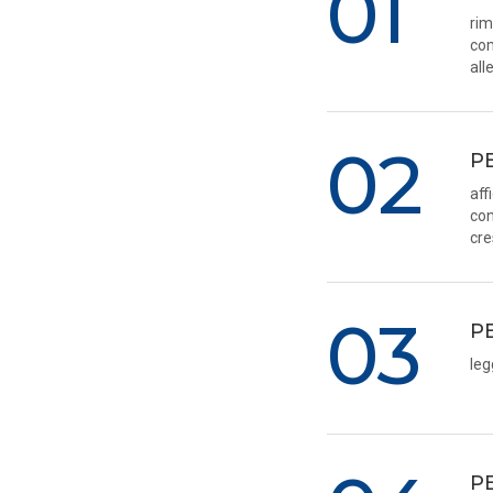
01
rim
com
all
02
P
aff
con
cre
03
P
leg
P