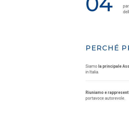
04
par
del
PERCHÉ P
Siamo
la principale As
in Italia.
Riuniamo e rappresentia
portavoce autorevole.