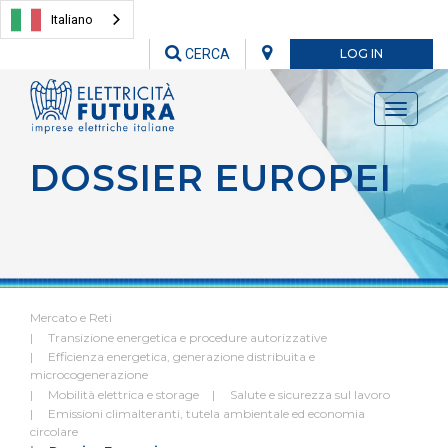
Italiano
CERCA
LOG IN
Toggle
navigati
DOSSIER EUROPEI
Mercato e Reti
Transizione energetica e procedure autorizzative
Efficienza energetica, generazione distribuita e
microcogenerazione
Mobilità elettrica e storage
Salute e sicurezza sul lavoro
Emissioni climalteranti, tutela ambientale ed economia
circolare