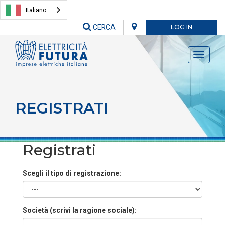
Italiano
CERCA
LOG IN
Toggle
navigati
REGISTRATI
Registrati
Scegli il tipo di registrazione:
Società (scrivi la ragione sociale):