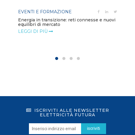
EVENTI E FORMAZIONE
PO
Energia in transizione: reti connesse e nuovi
equilibri di mercato
Di
co
LEGGI DI PIÙ
LE
ISCRIVITI ALLE NEWSLETTER
ELETTRICITÀ FUTURA
iscriviti