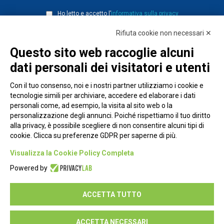
Ho letto e accetto l’
informativa sulla privacy
Rifiuta cookie non necessari ✕
Questo sito web raccoglie alcuni
dati personali dei visitatori e utenti
Con il tuo consenso, noi e i nostri partner utilizziamo i cookie e
tecnologie simili per archiviare, accedere ed elaborare i dati
personali come, ad esempio, la visita al sito web o la
personalizzazione degli annunci. Poiché rispettiamo il tuo diritto
alla privacy, è possibile scegliere di non consentire alcuni tipi di
cookie. Clicca su preferenze GDPR per saperne di più.
Piazza Alessandria, 24 - 00198 Roma
Visualizza la Cookie Policy Completa
Privacy Policy
Powered by
Cookie Policy
ACCETTA TUTTO
Seguici su:
ACCETTA NECESSARI