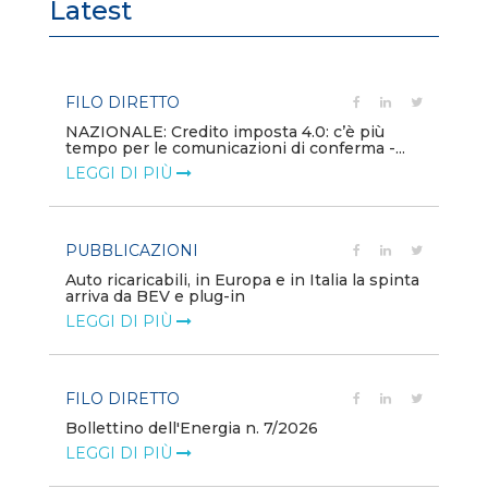
Latest
FILO DIRETTO
PU
NAZIONALE: Credito imposta 4.0: c’è più
Min
tempo per le comunicazioni di conferma -...
gl
LEGGI DI PIÙ
LE
PUBBLICAZIONI
PO
Auto ricaricabili, in Europa e in Italia la spinta
Mo
arriva da BEV e plug-in
va
LEGGI DI PIÙ
LE
FILO DIRETTO
PO
Bollettino dell'Energia n. 7/2026
Mi
dei
LEGGI DI PIÙ
LE