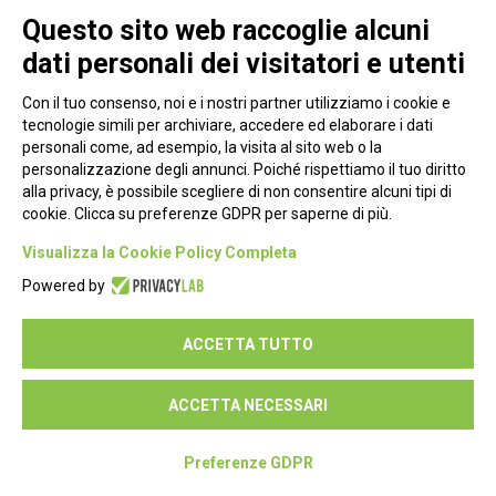
WINDEUROPE WG Electrification progress
Questo sito web raccoglie alcuni
meeting
dati personali dei visitatori e utenti
Resoconto Sintetico | 5 giugno 2019
LEGGI DI PIÙ
Con il tuo consenso, noi e i nostri partner utilizziamo i cookie e
tecnologie simili per archiviare, accedere ed elaborare i dati
personali come, ad esempio, la visita al sito web o la
personalizzazione degli annunci. Poiché rispettiamo il tuo diritto
alla privacy, è possibile scegliere di non consentire alcuni tipi di
«
3
4
5
6
7
»
cookie. Clicca su preferenze GDPR per saperne di più.
Visualizza la Cookie Policy Completa
Powered by
Bollettino tecnico dell'energia
ACCETTA TUTTO
Notizie per gli Associati
Bandi, Gare e Finanziamenti
ACCETTA NECESSARI
Convenzioni e Intese
Affari Europei
Preferenze GDPR