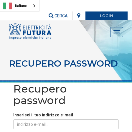
Italiano
CERCA
LOG IN
Toggle
navigati
RECUPERO PASSWORD
Recupero
password
Inserisci il tuo indirizzo e-mail