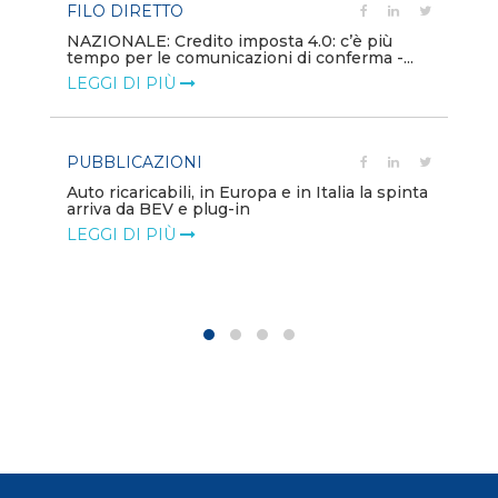
FILO DIRETTO
PU
NAZIONALE: Credito imposta 4.0: c’è più
tempo per le comunicazioni di conferma -...
Min
gl
LEGGI DI PIÙ
LE
PUBBLICAZIONI
PO
Auto ricaricabili, in Europa e in Italia la spinta
arriva da BEV e plug-in
Mo
va
LEGGI DI PIÙ
LE