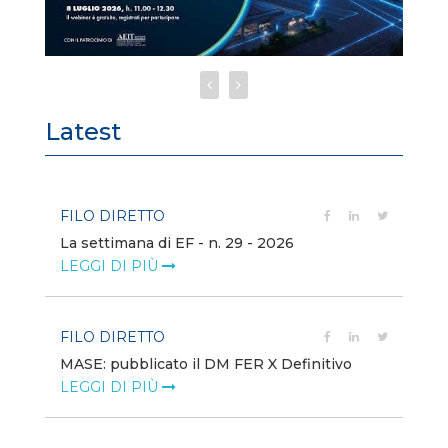
Latest
FILO DIRETTO
FI
La settimana di EF - n. 29 - 2026
Bo
LEGGI DI PIÙ
LE
FILO DIRETTO
EV
MASE: pubblicato il DM FER X Definitivo
En
eq
LEGGI DI PIÙ
LE