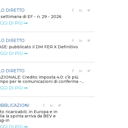
LO DIRETTO
FILO DIRETTO
 settimana di EF - n. 29 - 2026
Bollettino dell
GGI DI PIÙ
LEGGI DI PIÙ
LO DIRETTO
EVENTI E FO
SE: pubblicato il DM FER X Definitivo
Energia in tran
GGI DI PIÙ
connesse e nuo
mercato
LEGGI DI PIÙ
LO DIRETTO
ZIONALE: Credito imposta 4.0: c’è più
mpo per le comunicazioni di conferma -...
PUBBLICAZIO
GGI DI PIÙ
Minerali critici
diventa priorit
LEGGI DI PIÙ
BBLICAZIONI
to ricaricabili, in Europa e in
alia la spinta arriva da BEV e
POLICY
ug-in
Modalità di ri
GGI DI PIÙ