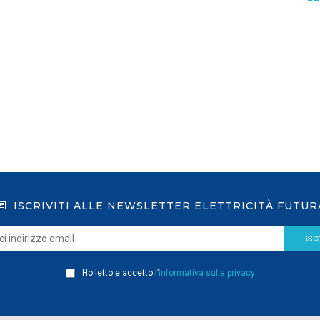
GSE: nuova procedura semplificata per le
richieste sui certificati bianchi
LEGGI DI PIÙ
ISCRIVITI ALLE NEWSLETTER ELETTRICITÀ FUTUR
iscr
Ho letto e accetto l’
informativa sulla privacy