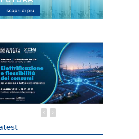
scopri di più
atest