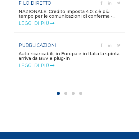
FILO DIRETTO
PU
NAZIONALE: Credito imposta 4.0: c’è più
tempo per le comunicazioni di conferma -...
Min
gl
LEGGI DI PIÙ
LE
PUBBLICAZIONI
PO
Auto ricaricabili, in Europa e in Italia la spinta
arriva da BEV e plug-in
Mo
va
LEGGI DI PIÙ
LE