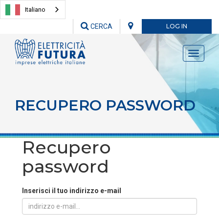
Italiano
CERCA
LOG IN
Toggle
navigati
RECUPERO PASSWORD
Recupero
password
Inserisci il tuo indirizzo e-mail