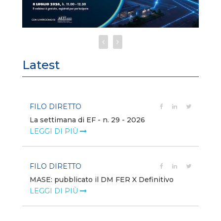
Latest
FILO DIRETTO
FI
La settimana di EF - n. 29 - 2026
Bo
LEGGI DI PIÙ
LE
FILO DIRETTO
EV
MASE: pubblicato il DM FER X Definitivo
En
eq
LEGGI DI PIÙ
LE