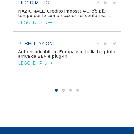
FILO DIRETTO
PU
NAZIONALE: Credito imposta 4.0: c’è più
tempo per le comunicazioni di conferma -...
Min
gl
LEGGI DI PIÙ
LE
PUBBLICAZIONI
PO
Auto ricaricabili, in Europa e in Italia la spinta
arriva da BEV e plug-in
Mo
va
LEGGI DI PIÙ
LE