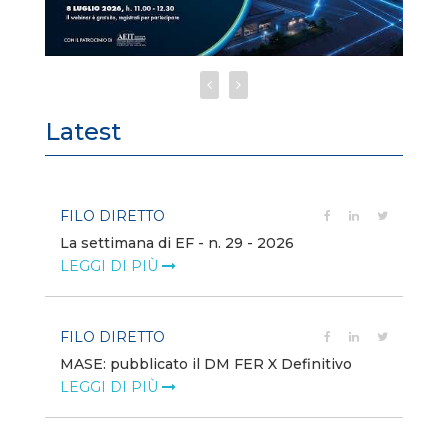
Latest
FILO DIRETTO
FI
La settimana di EF - n. 29 - 2026
Bo
LEGGI DI PIÙ
LE
FILO DIRETTO
EV
MASE: pubblicato il DM FER X Definitivo
En
eq
LEGGI DI PIÙ
LE