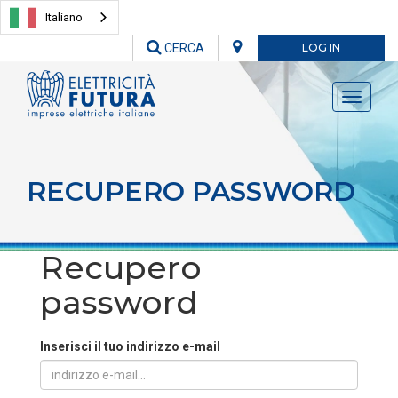
Italiano
CERCA
LOG IN
Toggle
navigati
RECUPERO PASSWORD
Recupero
password
Inserisci il tuo indirizzo e-mail