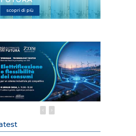
scopri di più
atest