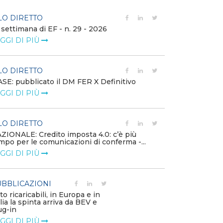
LO DIRETTO
FILO DIRETTO
 settimana di EF - n. 29 - 2026
Bollettino dell
GGI DI PIÙ
LEGGI DI PIÙ
LO DIRETTO
EVENTI E FO
SE: pubblicato il DM FER X Definitivo
Energia in tran
GGI DI PIÙ
connesse e nuo
mercato
LEGGI DI PIÙ
LO DIRETTO
ZIONALE: Credito imposta 4.0: c’è più
mpo per le comunicazioni di conferma -...
PUBBLICAZIO
GGI DI PIÙ
Minerali critici
diventa priorit
LEGGI DI PIÙ
BBLICAZIONI
to ricaricabili, in Europa e in
alia la spinta arriva da BEV e
POLICY
ug-in
Modalità di ri
GGI DI PIÙ