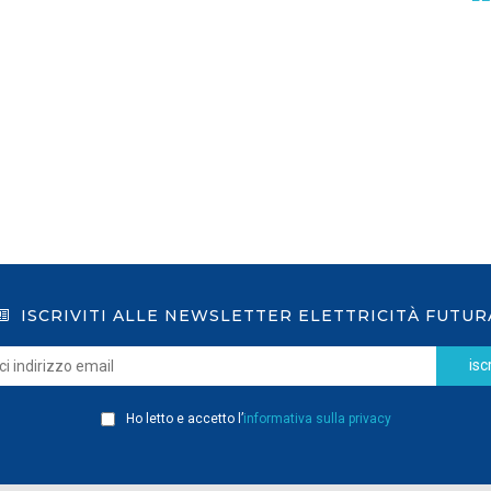
GSE: nuova procedura semplificata per le
richieste sui certificati bianchi
LEGGI DI PIÙ
ISCRIVITI ALLE NEWSLETTER ELETTRICITÀ FUTUR
iscr
Ho letto e accetto l’
informativa sulla privacy