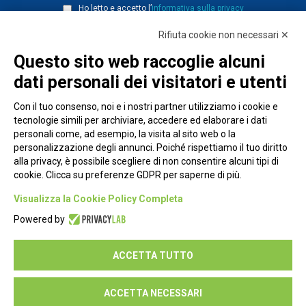
Ho letto e accetto l’
informativa sulla privacy
Rifiuta cookie non necessari ✕
Questo sito web raccoglie alcuni
dati personali dei visitatori e utenti
Con il tuo consenso, noi e i nostri partner utilizziamo i cookie e
tecnologie simili per archiviare, accedere ed elaborare i dati
personali come, ad esempio, la visita al sito web o la
personalizzazione degli annunci. Poiché rispettiamo il tuo diritto
alla privacy, è possibile scegliere di non consentire alcuni tipi di
cookie. Clicca su preferenze GDPR per saperne di più.
Piazza Alessandria, 24 - 00198 Roma
Visualizza la Cookie Policy Completa
Privacy Policy
Powered by
Cookie Policy
ACCETTA TUTTO
Seguici su:
ACCETTA NECESSARI