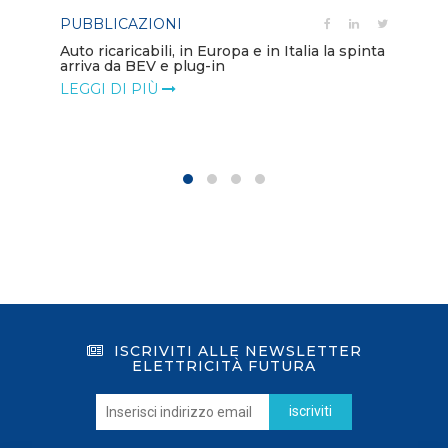
PUBBLICAZIONI
PO
Auto ricaricabili, in Europa e in Italia la spinta
arriva da BEV e plug-in
Mo
va
LEGGI DI PIÙ
LE
ISCRIVITI ALLE NEWSLETTER
ELETTRICITÀ FUTURA
iscriviti