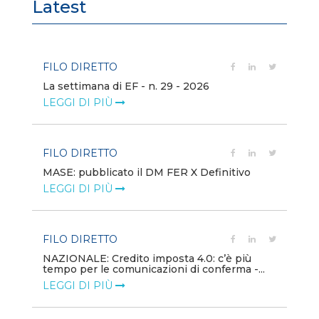
Latest
FILO DIRETTO
FI
La settimana di EF - n. 29 - 2026
Bo
LEGGI DI PIÙ
LE
FILO DIRETTO
EV
MASE: pubblicato il DM FER X Definitivo
En
eq
LEGGI DI PIÙ
LE
FILO DIRETTO
PU
NAZIONALE: Credito imposta 4.0: c’è più
tempo per le comunicazioni di conferma -...
Min
gl
LEGGI DI PIÙ
LE