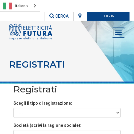
Italiano
CERCA
LOG IN
Toggle
navigati
REGISTRATI
Registrati
Scegli il tipo di registrazione:
Società (scrivi la ragione sociale):