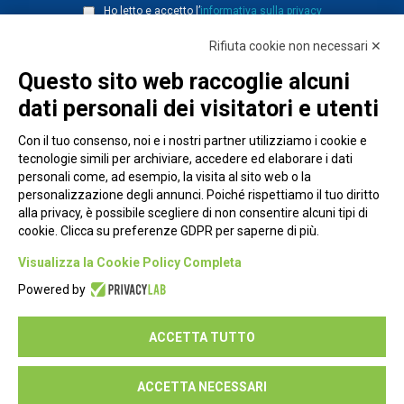
Ho letto e accetto l’
informativa sulla privacy
Rifiuta cookie non necessari ✕
Questo sito web raccoglie alcuni
dati personali dei visitatori e utenti
Con il tuo consenso, noi e i nostri partner utilizziamo i cookie e
tecnologie simili per archiviare, accedere ed elaborare i dati
personali come, ad esempio, la visita al sito web o la
personalizzazione degli annunci. Poiché rispettiamo il tuo diritto
alla privacy, è possibile scegliere di non consentire alcuni tipi di
cookie. Clicca su preferenze GDPR per saperne di più.
Piazza Alessandria, 24 - 00198 Roma
Visualizza la Cookie Policy Completa
Privacy Policy
Powered by
Cookie Policy
ACCETTA TUTTO
Seguici su:
ACCETTA NECESSARI