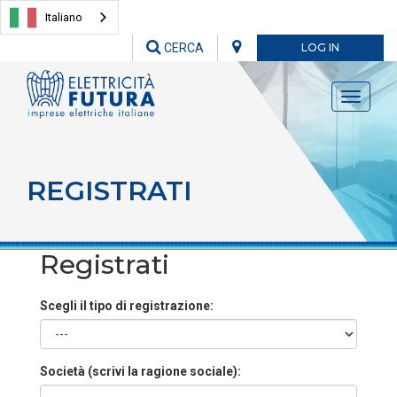
Italiano
CERCA
LOG IN
Toggle
navigati
REGISTRATI
Registrati
Scegli il tipo di registrazione:
Società (scrivi la ragione sociale):