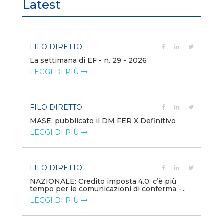
Latest
FILO DIRETTO
FI
La settimana di EF - n. 29 - 2026
Bo
LEGGI DI PIÙ
LE
FILO DIRETTO
EV
MASE: pubblicato il DM FER X Definitivo
En
eq
LEGGI DI PIÙ
LE
FILO DIRETTO
PU
NAZIONALE: Credito imposta 4.0: c’è più
tempo per le comunicazioni di conferma -...
Min
gl
LEGGI DI PIÙ
LE