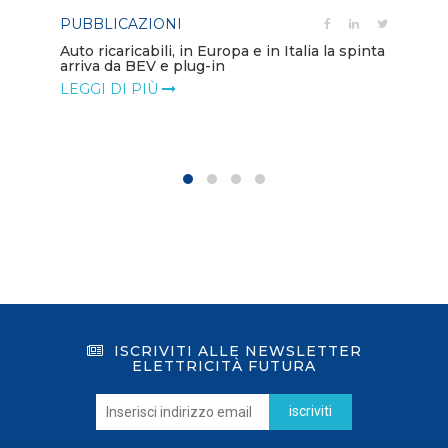
PUBBLICAZIONI
PO
Auto ricaricabili, in Europa e in Italia la spinta
arriva da BEV e plug-in
Mo
va
LEGGI DI PIÙ
LE
ISCRIVITI ALLE NEWSLETTER
ELETTRICITÀ FUTURA
iscriviti