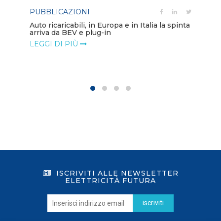
PUBBLICAZIONI
PO
Auto ricaricabili, in Europa e in Italia la spinta
arriva da BEV e plug-in
Mo
va
LEGGI DI PIÙ
LE
ISCRIVITI ALLE NEWSLETTER
ELETTRICITÀ FUTURA
iscriviti