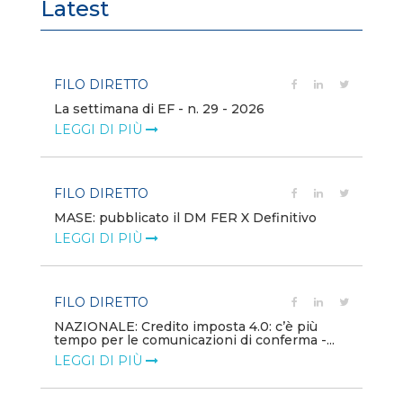
Latest
FILO DIRETTO
FI
La settimana di EF - n. 29 - 2026
Bo
LEGGI DI PIÙ
LE
FILO DIRETTO
EV
MASE: pubblicato il DM FER X Definitivo
En
eq
LEGGI DI PIÙ
LE
FILO DIRETTO
PU
NAZIONALE: Credito imposta 4.0: c’è più
tempo per le comunicazioni di conferma -...
Min
gl
LEGGI DI PIÙ
LE