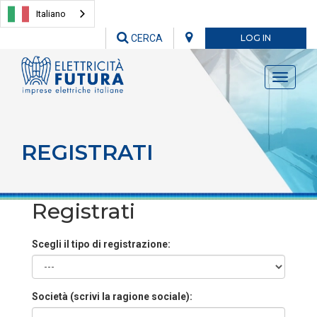
Italiano
CERCA
LOG IN
Toggle
navigati
REGISTRATI
Registrati
Scegli il tipo di registrazione:
Società (scrivi la ragione sociale):