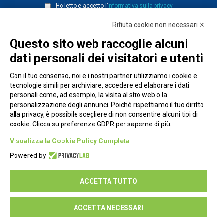
Ho letto e accetto l’
informativa sulla privacy
Rifiuta cookie non necessari ✕
Questo sito web raccoglie alcuni
dati personali dei visitatori e utenti
Con il tuo consenso, noi e i nostri partner utilizziamo i cookie e
tecnologie simili per archiviare, accedere ed elaborare i dati
personali come, ad esempio, la visita al sito web o la
personalizzazione degli annunci. Poiché rispettiamo il tuo diritto
alla privacy, è possibile scegliere di non consentire alcuni tipi di
cookie. Clicca su preferenze GDPR per saperne di più.
Piazza Alessandria, 24 - 00198 Roma
Visualizza la Cookie Policy Completa
Privacy Policy
Powered by
Cookie Policy
ACCETTA TUTTO
Seguici su:
ACCETTA NECESSARI