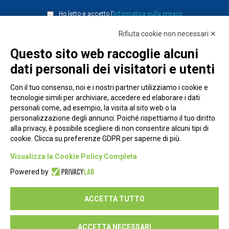
Ho letto e accetto l’
informativa sulla privacy
Rifiuta cookie non necessari ✕
Questo sito web raccoglie alcuni
dati personali dei visitatori e utenti
Con il tuo consenso, noi e i nostri partner utilizziamo i cookie e
tecnologie simili per archiviare, accedere ed elaborare i dati
personali come, ad esempio, la visita al sito web o la
personalizzazione degli annunci. Poiché rispettiamo il tuo diritto
alla privacy, è possibile scegliere di non consentire alcuni tipi di
cookie. Clicca su preferenze GDPR per saperne di più.
Piazza Alessandria, 24 - 00198 Roma
Visualizza la Cookie Policy Completa
Privacy Policy
Powered by
Cookie Policy
ACCETTA TUTTO
Seguici su:
ACCETTA NECESSARI