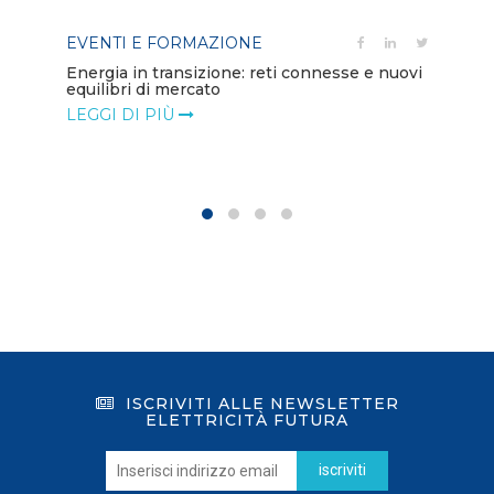
EVENTI E FORMAZIONE
PO
Energia in transizione: reti connesse e nuovi
equilibri di mercato
Di
co
LEGGI DI PIÙ
LE
ISCRIVITI ALLE NEWSLETTER
ELETTRICITÀ FUTURA
iscriviti