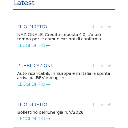
Latest
FILO DIRETTO
PU
NAZIONALE: Credito imposta 4.0: c’è più
Min
tempo per le comunicazioni di conferma -...
gl
LEGGI DI PIÙ
LE
PUBBLICAZIONI
PO
Auto ricaricabili, in Europa e in Italia la spinta
Mo
arriva da BEV e plug-in
va
LEGGI DI PIÙ
LE
FILO DIRETTO
PO
Bollettino dell'Energia n. 7/2026
Mi
dei
LEGGI DI PIÙ
LE