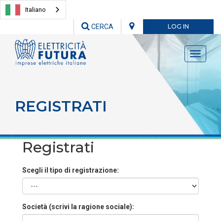
Italiano
CERCA
LOG IN
Toggle
navigati
REGISTRATI
Registrati
Scegli il tipo di registrazione:
Società (scrivi la ragione sociale):