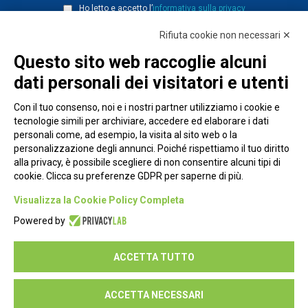
Ho letto e accetto l’
informativa sulla privacy
Rifiuta cookie non necessari ✕
Questo sito web raccoglie alcuni
dati personali dei visitatori e utenti
Con il tuo consenso, noi e i nostri partner utilizziamo i cookie e
tecnologie simili per archiviare, accedere ed elaborare i dati
personali come, ad esempio, la visita al sito web o la
personalizzazione degli annunci. Poiché rispettiamo il tuo diritto
alla privacy, è possibile scegliere di non consentire alcuni tipi di
cookie. Clicca su preferenze GDPR per saperne di più.
Piazza Alessandria, 24 - 00198 Roma
Visualizza la Cookie Policy Completa
Privacy Policy
Powered by
Cookie Policy
ACCETTA TUTTO
Seguici su:
ACCETTA NECESSARI