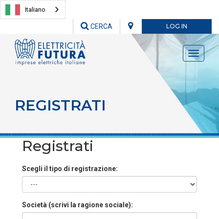
Italiano
CERCA
LOG IN
Toggle
navigati
REGISTRATI
Registrati
Scegli il tipo di registrazione:
Società (scrivi la ragione sociale):