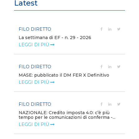
Latest
FILO DIRETTO
FI
La settimana di EF - n. 29 - 2026
Bo
LEGGI DI PIÙ
LE
FILO DIRETTO
EV
MASE: pubblicato il DM FER X Definitivo
En
eq
LEGGI DI PIÙ
LE
FILO DIRETTO
PU
NAZIONALE: Credito imposta 4.0: c’è più
tempo per le comunicazioni di conferma -...
Min
gl
LEGGI DI PIÙ
LE