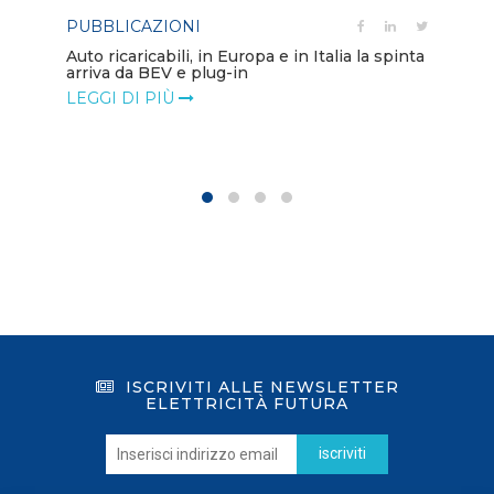
PUBBLICAZIONI
PO
Auto ricaricabili, in Europa e in Italia la spinta
arriva da BEV e plug-in
Mo
va
LEGGI DI PIÙ
LE
ISCRIVITI ALLE NEWSLETTER
ELETTRICITÀ FUTURA
iscriviti