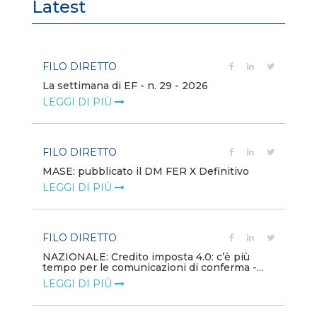
Latest
FILO DIRETTO
FI
La settimana di EF - n. 29 - 2026
Bo
LEGGI DI PIÙ
LE
FILO DIRETTO
EV
MASE: pubblicato il DM FER X Definitivo
En
eq
LEGGI DI PIÙ
LE
FILO DIRETTO
PU
NAZIONALE: Credito imposta 4.0: c’è più
tempo per le comunicazioni di conferma -...
Min
gl
LEGGI DI PIÙ
LE