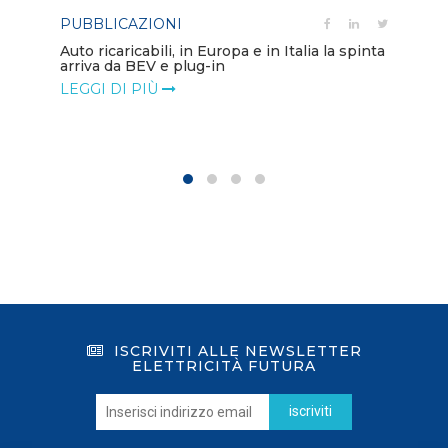
PUBBLICAZIONI
PO
Auto ricaricabili, in Europa e in Italia la spinta
arriva da BEV e plug-in
Mo
va
LEGGI DI PIÙ
LE
ISCRIVITI ALLE NEWSLETTER
ELETTRICITÀ FUTURA
iscriviti