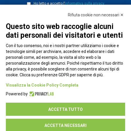
Ho letto e accetto l’
informativa sulla privacy
Rifiuta cookie non necessari ✕
Questo sito web raccoglie alcuni
dati personali dei visitatori e utenti
Con il tuo consenso, noi e i nostri partner utilizziamo i cookie e
tecnologie simili per archiviare, accedere ed elaborare i dati
personali come, ad esempio, la visita al sito web o la
personalizzazione degli annunci. Poiché rispettiamo il tuo diritto
alla privacy, è possibile scegliere di non consentire alcuni tipi di
cookie. Clicca su preferenze GDPR per saperne di più.
Piazza Alessandria, 24 - 00198 Roma
Visualizza la Cookie Policy Completa
Privacy Policy
Powered by
Cookie Policy
ACCETTA TUTTO
Seguici su:
ACCETTA NECESSARI