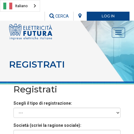
Italiano
CERCA
LOG IN
Toggle
navigati
REGISTRATI
Registrati
Scegli il tipo di registrazione:
Società (scrivi la ragione sociale):