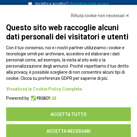
Ho letto e accetto l’
informativa sulla privacy
Rifiuta cookie non necessari ✕
Questo sito web raccoglie alcuni
dati personali dei visitatori e utenti
Con il tuo consenso, noi e i nostri partner utilizziamo i cookie e
tecnologie simili per archiviare, accedere ed elaborare i dati
personali come, ad esempio, la visita al sito web o la
personalizzazione degli annunci. Poiché rispettiamo il tuo diritto
alla privacy, è possibile scegliere di non consentire alcuni tipi di
cookie. Clicca su preferenze GDPR per saperne di più.
Piazza Alessandria, 24 - 00198 Roma
Visualizza la Cookie Policy Completa
Privacy Policy
Powered by
Cookie Policy
ACCETTA TUTTO
Seguici su:
ACCETTA NECESSARI