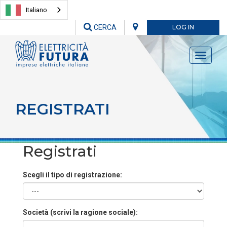
Italiano
CERCA
LOG IN
Toggle
navigati
REGISTRATI
Registrati
Scegli il tipo di registrazione:
Società (scrivi la ragione sociale):