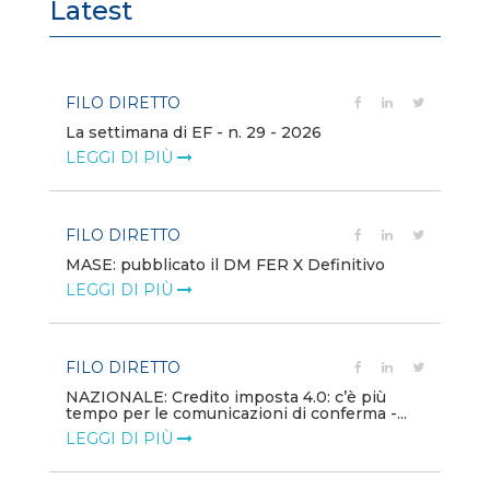
Latest
FILO DIRETTO
FI
La settimana di EF - n. 29 - 2026
Bo
LEGGI DI PIÙ
LE
FILO DIRETTO
EV
MASE: pubblicato il DM FER X Definitivo
En
eq
LEGGI DI PIÙ
LE
FILO DIRETTO
PU
NAZIONALE: Credito imposta 4.0: c’è più
tempo per le comunicazioni di conferma -...
Min
gl
LEGGI DI PIÙ
LE