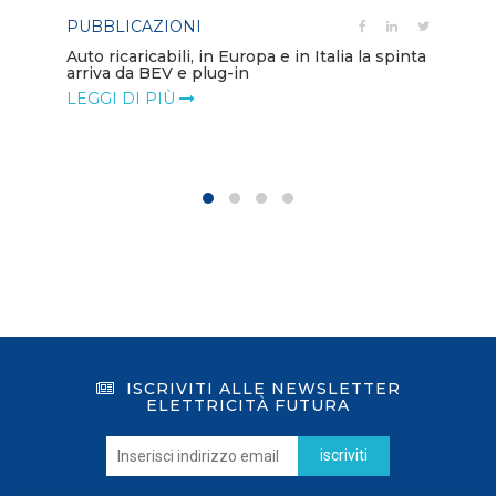
PUBBLICAZIONI
PO
Auto ricaricabili, in Europa e in Italia la spinta
arriva da BEV e plug-in
Mo
va
LEGGI DI PIÙ
LE
ISCRIVITI ALLE NEWSLETTER
ELETTRICITÀ FUTURA
iscriviti