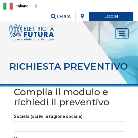
Italiano
CERCA
LOG IN
Toggle
navigati
RICHIESTA PREVENTIVO
Compila il modulo e
richiedi il preventivo
Società (scrivi la ragione sociale):