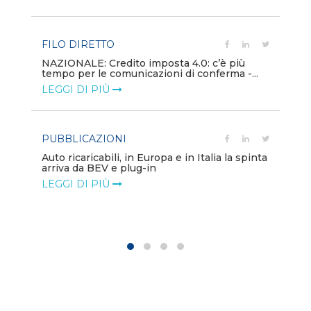
LE
FILO DIRETTO
PU
NAZIONALE: Credito imposta 4.0: c’è più
tempo per le comunicazioni di conferma -...
Min
gl
LEGGI DI PIÙ
LE
PUBBLICAZIONI
PO
Auto ricaricabili, in Europa e in Italia la spinta
arriva da BEV e plug-in
Mo
va
LEGGI DI PIÙ
LE