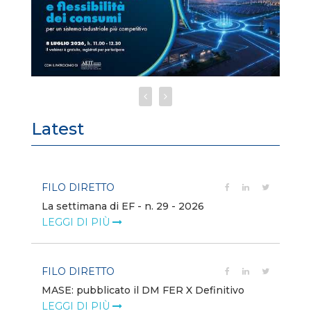
Latest
FILO DIRETTO
FI
La settimana di EF - n. 29 - 2026
Bo
LEGGI DI PIÙ
LE
FILO DIRETTO
EV
MASE: pubblicato il DM FER X Definitivo
En
eq
LEGGI DI PIÙ