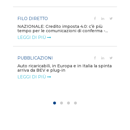
LE
FILO DIRETTO
PU
NAZIONALE: Credito imposta 4.0: c’è più
tempo per le comunicazioni di conferma -...
Min
gl
LEGGI DI PIÙ
LE
PUBBLICAZIONI
PO
Auto ricaricabili, in Europa e in Italia la spinta
arriva da BEV e plug-in
Mo
va
LEGGI DI PIÙ
LE