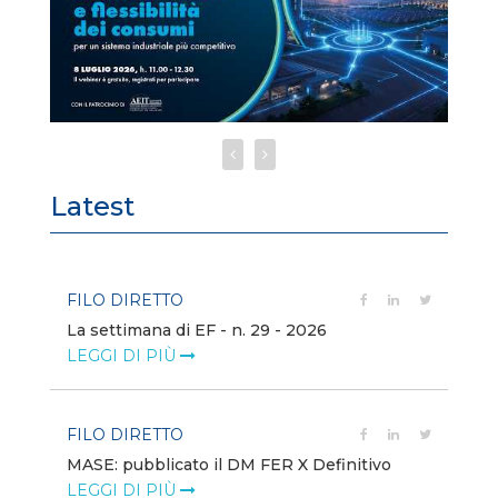
Latest
FILO DIRETTO
FI
La settimana di EF - n. 29 - 2026
Bo
LEGGI DI PIÙ
LE
FILO DIRETTO
EV
MASE: pubblicato il DM FER X Definitivo
En
eq
LEGGI DI PIÙ