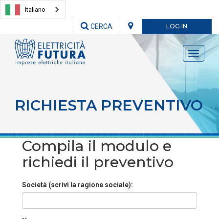
Italiano
CERCA
LOG IN
Toggle
navigati
RICHIESTA PREVENTIVO
Compila il modulo e
richiedi il preventivo
Società (scrivi la ragione sociale):