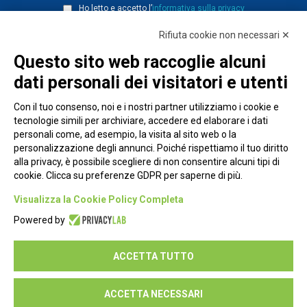
Ho letto e accetto l’
informativa sulla privacy
Rifiuta cookie non necessari ✕
Questo sito web raccoglie alcuni
dati personali dei visitatori e utenti
Con il tuo consenso, noi e i nostri partner utilizziamo i cookie e
tecnologie simili per archiviare, accedere ed elaborare i dati
personali come, ad esempio, la visita al sito web o la
personalizzazione degli annunci. Poiché rispettiamo il tuo diritto
alla privacy, è possibile scegliere di non consentire alcuni tipi di
cookie. Clicca su preferenze GDPR per saperne di più.
Piazza Alessandria, 24 - 00198 Roma
Visualizza la Cookie Policy Completa
Privacy Policy
Powered by
Cookie Policy
ACCETTA TUTTO
Seguici su:
ACCETTA NECESSARI