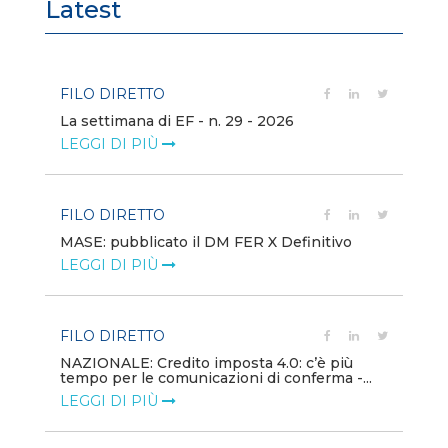
Latest
FILO DIRETTO
FI
La settimana di EF - n. 29 - 2026
Bo
LEGGI DI PIÙ
LE
FILO DIRETTO
EV
MASE: pubblicato il DM FER X Definitivo
En
eq
LEGGI DI PIÙ
LE
FILO DIRETTO
PU
NAZIONALE: Credito imposta 4.0: c’è più
tempo per le comunicazioni di conferma -...
Min
gl
LEGGI DI PIÙ
LE