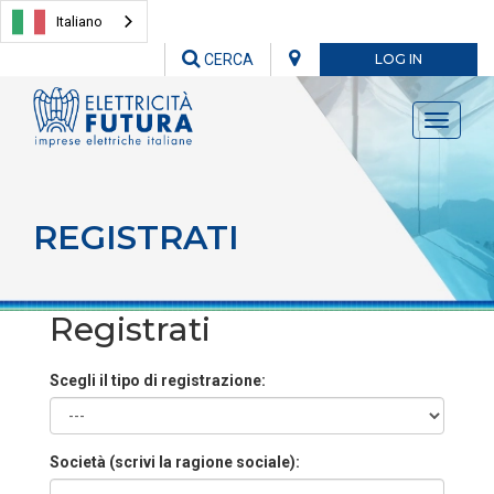
Italiano
CERCA
LOG IN
Toggle
navigati
REGISTRATI
Registrati
Scegli il tipo di registrazione:
Società (scrivi la ragione sociale):