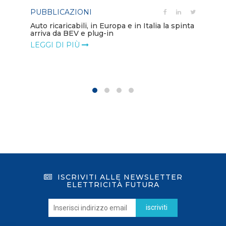
PUBBLICAZIONI
PO
Auto ricaricabili, in Europa e in Italia la spinta
arriva da BEV e plug-in
Mo
va
LEGGI DI PIÙ
LE
ISCRIVITI ALLE NEWSLETTER
ELETTRICITÀ FUTURA
iscriviti