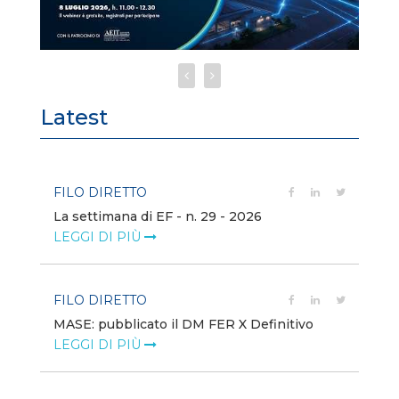
Latest
FILO DIRETTO
FI
La settimana di EF - n. 29 - 2026
Bo
LEGGI DI PIÙ
LE
FILO DIRETTO
EV
MASE: pubblicato il DM FER X Definitivo
En
eq
LEGGI DI PIÙ
LE