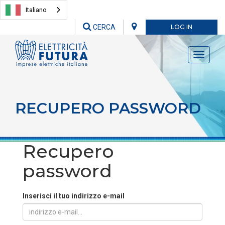
Italiano
CERCA
LOG IN
Toggle
navigati
RECUPERO PASSWORD
Recupero
password
Inserisci il tuo indirizzo e-mail