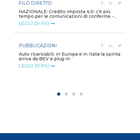
FILO DIRETTO
PU
NAZIONALE: Credito imposta 4.0: c’è più
tempo per le comunicazioni di conferma -...
Min
gl
LEGGI DI PIÙ
LE
PUBBLICAZIONI
PO
Auto ricaricabili, in Europa e in Italia la spinta
arriva da BEV e plug-in
Mo
va
LEGGI DI PIÙ
LE