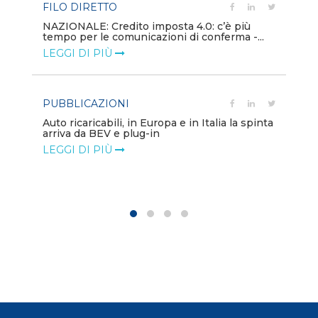
FILO DIRETTO
PU
NAZIONALE: Credito imposta 4.0: c’è più
tempo per le comunicazioni di conferma -...
Min
gl
LEGGI DI PIÙ
LE
PUBBLICAZIONI
PO
Auto ricaricabili, in Europa e in Italia la spinta
arriva da BEV e plug-in
Mo
va
LEGGI DI PIÙ
LE