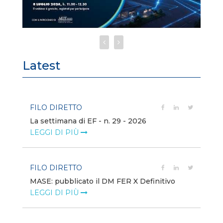
Latest
FILO DIRETTO
FI
La settimana di EF - n. 29 - 2026
Bo
LEGGI DI PIÙ
LE
FILO DIRETTO
EV
MASE: pubblicato il DM FER X Definitivo
En
eq
LEGGI DI PIÙ
LE