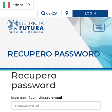
Italiano
CERCA
LOG IN
Toggle
navigati
RECUPERO PASSWORD
Recupero
password
Inserisci il tuo indirizzo e-mail