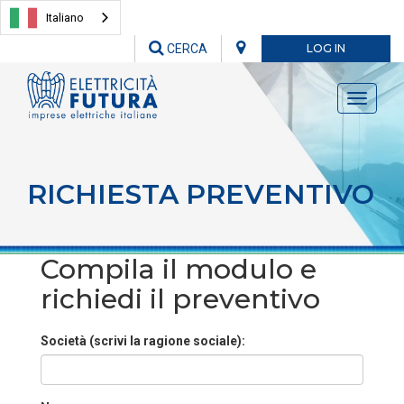
Italiano
CERCA
LOG IN
Toggle
navigati
RICHIESTA PREVENTIVO
Compila il modulo e
richiedi il preventivo
Società (scrivi la ragione sociale):