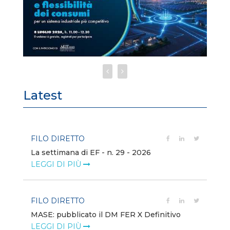
Latest
FILO DIRETTO
FI
La settimana di EF - n. 29 - 2026
Bo
LEGGI DI PIÙ
LE
FILO DIRETTO
EV
MASE: pubblicato il DM FER X Definitivo
En
eq
LEGGI DI PIÙ