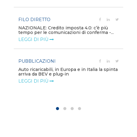
LE
FILO DIRETTO
PU
NAZIONALE: Credito imposta 4.0: c’è più
tempo per le comunicazioni di conferma -...
Min
gl
LEGGI DI PIÙ
LE
PUBBLICAZIONI
PO
Auto ricaricabili, in Europa e in Italia la spinta
arriva da BEV e plug-in
Mo
va
LEGGI DI PIÙ
LE