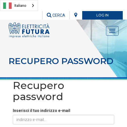
Italiano
CERCA
LOG IN
Toggle
navigati
RECUPERO PASSWORD
Recupero
password
Inserisci il tuo indirizzo e-mail