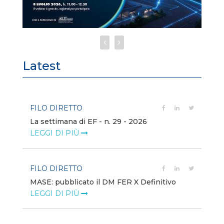
Latest
FILO DIRETTO
FI
La settimana di EF - n. 29 - 2026
Bo
LEGGI DI PIÙ
LE
FILO DIRETTO
EV
MASE: pubblicato il DM FER X Definitivo
En
eq
LEGGI DI PIÙ
LE