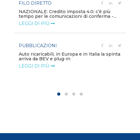
FILO DIRETTO
PU
NAZIONALE: Credito imposta 4.0: c’è più
tempo per le comunicazioni di conferma -...
Min
gl
LEGGI DI PIÙ
LE
PUBBLICAZIONI
PO
Auto ricaricabili, in Europa e in Italia la spinta
arriva da BEV e plug-in
Mo
va
LEGGI DI PIÙ
LE