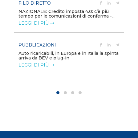
FILO DIRETTO
PU
NAZIONALE: Credito imposta 4.0: c’è più
tempo per le comunicazioni di conferma -...
Min
gl
LEGGI DI PIÙ
LE
PUBBLICAZIONI
PO
Auto ricaricabili, in Europa e in Italia la spinta
arriva da BEV e plug-in
Mo
va
LEGGI DI PIÙ
LE