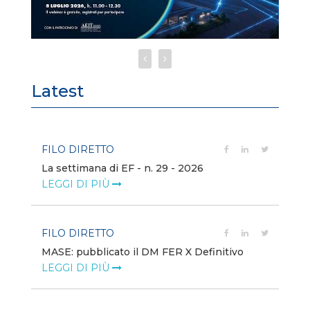
Latest
FILO DIRETTO
FI
La settimana di EF - n. 29 - 2026
Bo
LEGGI DI PIÙ
LE
FILO DIRETTO
EV
MASE: pubblicato il DM FER X Definitivo
En
eq
LEGGI DI PIÙ
LE