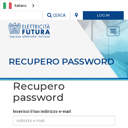
Italiano
CERCA
LOG IN
Toggle
navigati
RECUPERO PASSWORD
Recupero
password
Inserisci il tuo indirizzo e-mail