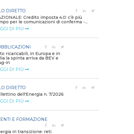
LO DIRETTO
PUBBLICAZIO
ZIONALE: Credito imposta 4.0: c’è più
Minerali critici
mpo per le comunicazioni di conferma -...
diventa priorit
GGI DI PIÙ
LEGGI DI PIÙ
BBLICAZIONI
POLICY
to ricaricabili, in Europa e in
Modalità di ri
alia la spinta arriva da BEV e
corrispettivi un
ug-in
delle component
GGI DI PIÙ
LEGGI DI PIÙ
LO DIRETTO
POLICY
llettino dell'Energia n. 7/2026
Misure transito
riduzione dei p
GGI DI PIÙ
dell’energi...
LEGGI DI PIÙ
ENTI E FORMAZIONE
POLICY
ergia in transizione: reti