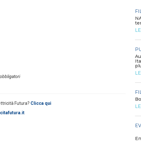
EVENTI E FORMAZIONE
FI
NA
te
Congresso annuale ATI 2026
LE
LEGGI DI PIÙ
PU
FILO DIRETTO
Au
GSE: nuova procedura semplificata per le
It
richieste sui certificati bianchi
pl
LEGGI DI PIÙ
LE
 obbligatori
MEDIA
FI
Diamo il benvenuto ai nuovi
Bo
associati
ettricità Futura?
Clicca qui
LE
LEGGI DI PIÙ
itafutura.it
EV
FILO DIRETTO
Scopri la convenzione con Age
Web Solution
En