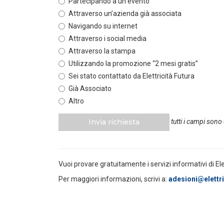
Partecipando a un evento
Attraverso un’azienda già associata
POLICY
Navigando su internet
Sezione degli annunci qualificati
della Bacheca PPA e ruolo del
Attraverso i social media
GSE come garante...
Attraverso la stampa
LEGGI DI PIÙ
Utilizzando la promozione “2 mesi gratis”
Sei stato contattato da Elettricità Futura
POLICY
Già Associato
Aggiornamento Allegato A.18 e
Altro
Capitolo 1A del Codice di Rete
LEGGI DI PIÙ
Invia richiesta
tutti i campi sono
POLICY
Criticità del meccanismo di
Vuoi provare gratuitamente i servizi informativi di El
approvvigionamento della FCR
– Allegato A.83 del Cod...
Per maggiori informazioni, scrivi a:
adesioni@elettric
LEGGI DI PIÙ
POLICY