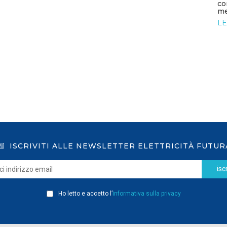
co
LEGGI DI PIÙ
me
LE
ISCRIVITI ALLE NEWSLETTER ELETTRICITÀ FUTUR
iscr
Ho letto e accetto l’
informativa sulla privacy