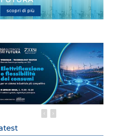
scopri di più
atest