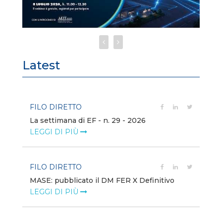
Latest
FILO DIRETTO
FI
La settimana di EF - n. 29 - 2026
Bo
LEGGI DI PIÙ
LE
FILO DIRETTO
EV
MASE: pubblicato il DM FER X Definitivo
En
eq
LEGGI DI PIÙ
LE