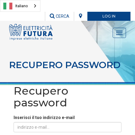
Italiano
CERCA
LOG IN
Toggle
navigati
RECUPERO PASSWORD
Recupero
password
Inserisci il tuo indirizzo e-mail