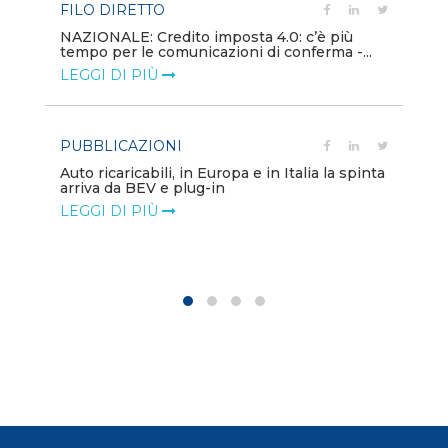
FILO DIRETTO
PU
NAZIONALE: Credito imposta 4.0: c’è più
tempo per le comunicazioni di conferma -...
Min
gl
LEGGI DI PIÙ
LE
PUBBLICAZIONI
PO
Auto ricaricabili, in Europa e in Italia la spinta
arriva da BEV e plug-in
Mo
va
LEGGI DI PIÙ
LE