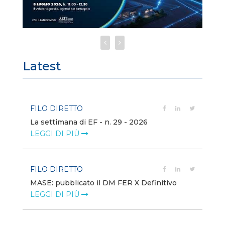
Latest
FILO DIRETTO
FI
La settimana di EF - n. 29 - 2026
Bo
LEGGI DI PIÙ
LE
FILO DIRETTO
EV
MASE: pubblicato il DM FER X Definitivo
En
eq
LEGGI DI PIÙ
LE