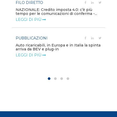
FILO DIRETTO
PU
NAZIONALE: Credito imposta 4.0: c’è più
tempo per le comunicazioni di conferma -...
Min
gl
LEGGI DI PIÙ
LE
PUBBLICAZIONI
PO
Auto ricaricabili, in Europa e in Italia la spinta
arriva da BEV e plug-in
Mo
va
LEGGI DI PIÙ
LE