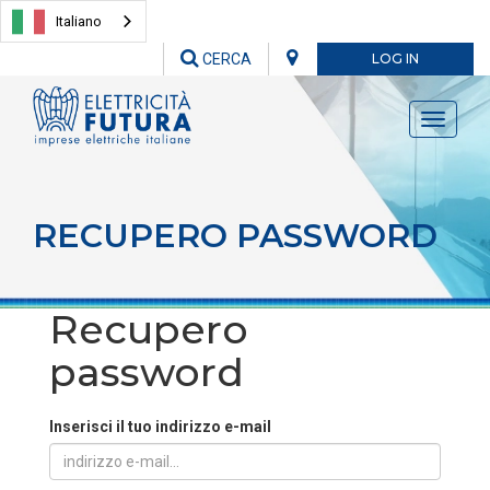
Italiano
CERCA
LOG IN
Toggle
navigati
RECUPERO PASSWORD
Recupero
password
Inserisci il tuo indirizzo e-mail