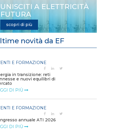
UNISCITI A ELETTRICITÀ
FUTURA
scopri di più
ltime novità da EF
ENTI E FORMAZIONE
EVENTI E FO
ergia in transizione: reti
Solar & Storage
nnesse e nuovi equilibri di
LEGGI DI PIÙ
rcato
GGI DI PIÙ
EVENTI E FO
ENTI E FORMAZIONE
NetZero Mila
2026
ngresso annuale ATI 2026
LEGGI DI PIÙ
GGI DI PIÙ