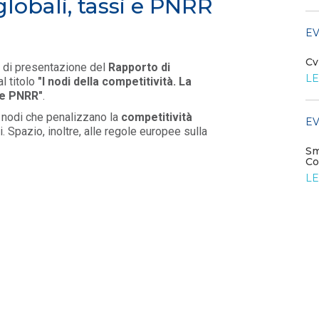
 globali, tassi e PNRR
LEGGI DI PIÙ
EV
EVENTI E FORMAZIONE
Cv
to di presentazione del
Rapporto di
LE
l titolo
"I nodi della competitività. La
Settore elettrico del futuro: reti
i e PNRR"
.
e digitalizzazione
LEGGI DI PIÙ
 i nodi che penalizzano la
competitività
EV
ali. Spazio, inoltre, alle regole europee sulla
Sm
EVENTI E FORMAZIONE
Co
LE
Tavolo di coordinamento
Idroelettrico
LEGGI DI PIÙ