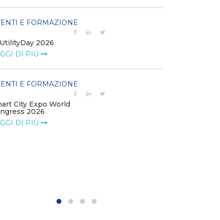
EVENTI E FO
ENTI E FORMAZIONE
Percorso Exec
UtilityDay 2026
Management
GGI DI PIÙ
LEGGI DI PIÙ
ENTI E FORMAZIONE
EVENTI E FO
art City Expo World
Forum Transiz
ngress 2026
LEGGI DI PIÙ
GGI DI PIÙ