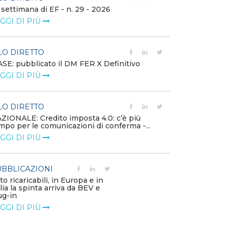
 settimana di EF - n. 29 - 2026
Bollettino dell
GGI DI PIÙ
LEGGI DI PIÙ
LO DIRETTO
EVENTI E FO
SE: pubblicato il DM FER X Definitivo
Energia in tran
GGI DI PIÙ
connesse e nuo
mercato
LEGGI DI PIÙ
LO DIRETTO
ZIONALE: Credito imposta 4.0: c’è più
mpo per le comunicazioni di conferma -...
PUBBLICAZIO
GGI DI PIÙ
Minerali critici
diventa priorit
LEGGI DI PIÙ
BBLICAZIONI
to ricaricabili, in Europa e in
alia la spinta arriva da BEV e
POLICY
ug-in
Modalità di ri
GGI DI PIÙ
corrispettivi un
delle component