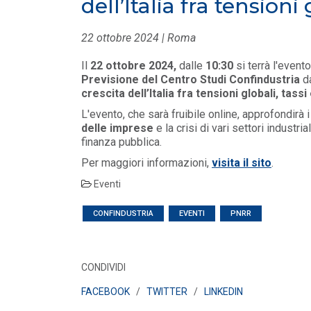
dell’Italia fra tensioni
LEGGI DI PIÙ
22 ottobre 2024 | Roma
EVENTI E FORMAZIONE
/ 17-06-
Il
22 ottobre 2024,
dalle
10:30
si terrà l'even
2026
Previsione del Centro Studi Confindustria
da
crescita dell’Italia fra tensioni globali, tass
Direttiva UE 970/23 -
trasparenza salariale e parità di
L'evento, che sarà fruibile online, approfondirà
genere nell'impresa
delle imprese
e la crisi di vari settori industri
LEGGI DI PIÙ
finanza pubblica.
Per maggiori informazioni,
visita il sito
.
EVENTI E FORMAZIONE
Eventi
Webinar Confindustria - Gli
CONFINDUSTRIA
EVENTI
PNRR
aspetti operativi del nuovo
iperammortamento
LEGGI DI PIÙ
CONDIVIDI
FACEBOOK
/
TWITTER
/
LINKEDIN