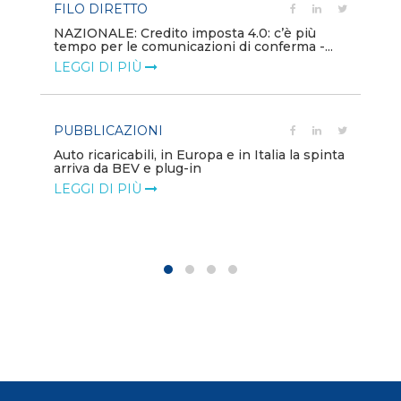
FILO DIRETTO
PU
NAZIONALE: Credito imposta 4.0: c’è più
tempo per le comunicazioni di conferma -...
Min
gl
LEGGI DI PIÙ
LE
PUBBLICAZIONI
PO
Auto ricaricabili, in Europa e in Italia la spinta
arriva da BEV e plug-in
Mo
va
LEGGI DI PIÙ
LE