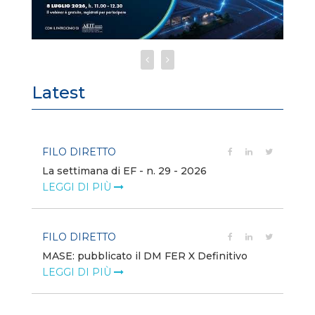
Latest
FILO DIRETTO
FI
La settimana di EF - n. 29 - 2026
Bo
LEGGI DI PIÙ
LE
FILO DIRETTO
EV
MASE: pubblicato il DM FER X Definitivo
En
eq
LEGGI DI PIÙ
LE