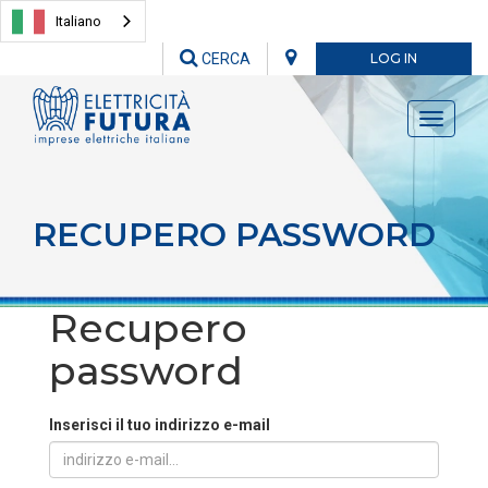
Italiano
CERCA
LOG IN
Toggle
navigati
RECUPERO PASSWORD
Recupero
password
Inserisci il tuo indirizzo e-mail