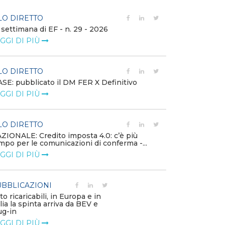
LO DIRETTO
FILO DIRETTO
 settimana di EF - n. 29 - 2026
Bollettino dell
GGI DI PIÙ
LEGGI DI PIÙ
LO DIRETTO
EVENTI E FO
SE: pubblicato il DM FER X Definitivo
Energia in tran
GGI DI PIÙ
connesse e nuo
mercato
LEGGI DI PIÙ
LO DIRETTO
ZIONALE: Credito imposta 4.0: c’è più
mpo per le comunicazioni di conferma -...
PUBBLICAZIO
GGI DI PIÙ
Minerali critici
diventa priorit
LEGGI DI PIÙ
BBLICAZIONI
to ricaricabili, in Europa e in
alia la spinta arriva da BEV e
POLICY
ug-in
Modalità di ri
GGI DI PIÙ