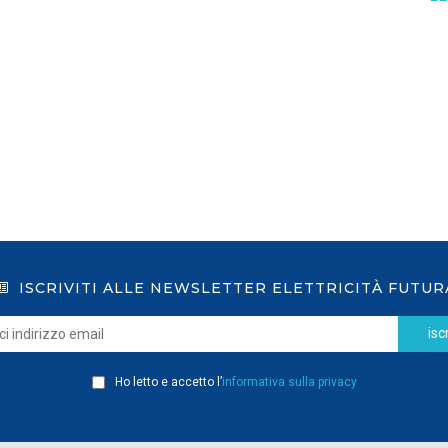
GSE: nuova procedura semplificata per le
richieste sui certificati bianchi
LEGGI DI PIÙ
ISCRIVITI ALLE NEWSLETTER ELETTRICITÀ FUTUR
iscr
Ho letto e accetto l’
informativa sulla privacy