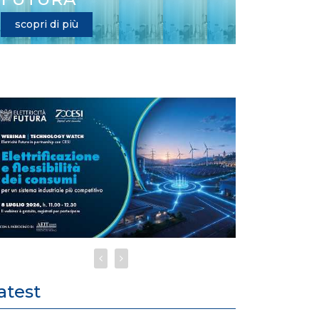
scopri di più
atest