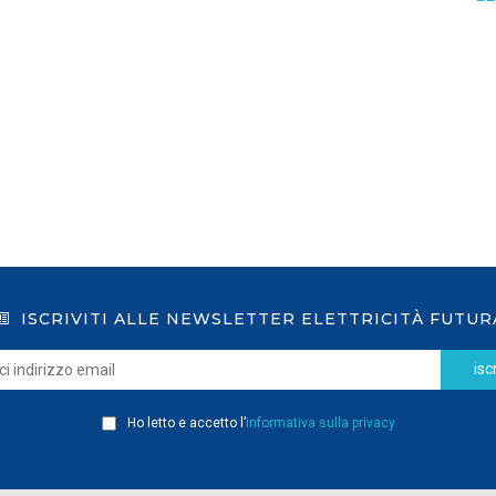
GSE: nuova procedura semplificata per le
richieste sui certificati bianchi
LEGGI DI PIÙ
ISCRIVITI ALLE NEWSLETTER ELETTRICITÀ FUTUR
iscr
Ho letto e accetto l’
informativa sulla privacy