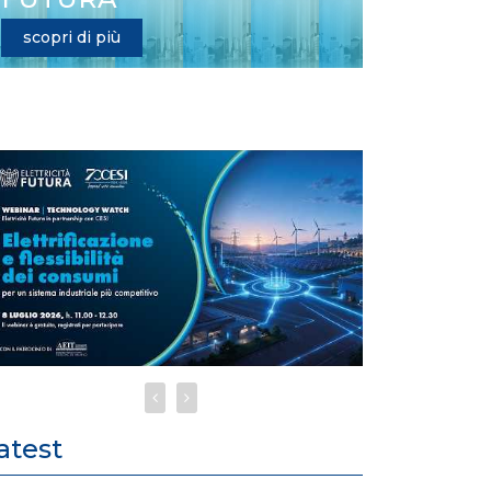
scopri di più
atest