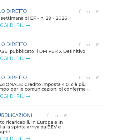
LO DIRETTO
FILO DIRETTO
 settimana di EF - n. 29 - 2026
Bollettino dell
GGI DI PIÙ
LEGGI DI PIÙ
LO DIRETTO
EVENTI E FO
SE: pubblicato il DM FER X Definitivo
Energia in tran
GGI DI PIÙ
connesse e nuo
mercato
LEGGI DI PIÙ
LO DIRETTO
ZIONALE: Credito imposta 4.0: c’è più
mpo per le comunicazioni di conferma -...
PUBBLICAZIO
GGI DI PIÙ
Minerali critici
diventa priorit
LEGGI DI PIÙ
BBLICAZIONI
to ricaricabili, in Europa e in
alia la spinta arriva da BEV e
POLICY
ug-in
Modalità di ri
GGI DI PIÙ