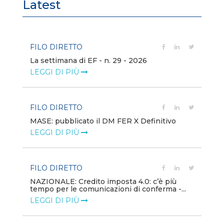
Latest
FILO DIRETTO
FI
La settimana di EF - n. 29 - 2026
Bo
LEGGI DI PIÙ
LE
FILO DIRETTO
EV
MASE: pubblicato il DM FER X Definitivo
En
eq
LEGGI DI PIÙ
LE
FILO DIRETTO
PU
NAZIONALE: Credito imposta 4.0: c’è più
tempo per le comunicazioni di conferma -...
Min
gl
LEGGI DI PIÙ
LE