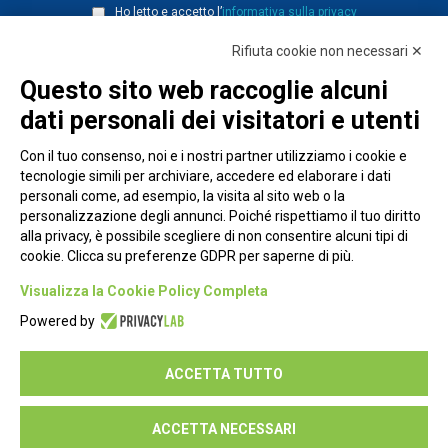
Ho letto e accetto l’
informativa sulla privacy
Rifiuta cookie non necessari ✕
Questo sito web raccoglie alcuni
dati personali dei visitatori e utenti
Con il tuo consenso, noi e i nostri partner utilizziamo i cookie e
tecnologie simili per archiviare, accedere ed elaborare i dati
personali come, ad esempio, la visita al sito web o la
personalizzazione degli annunci. Poiché rispettiamo il tuo diritto
alla privacy, è possibile scegliere di non consentire alcuni tipi di
cookie. Clicca su preferenze GDPR per saperne di più.
Piazza Alessandria, 24 - 00198 Roma
Visualizza la Cookie Policy Completa
Privacy Policy
Powered by
Cookie Policy
ACCETTA TUTTO
Seguici su:
ACCETTA NECESSARI