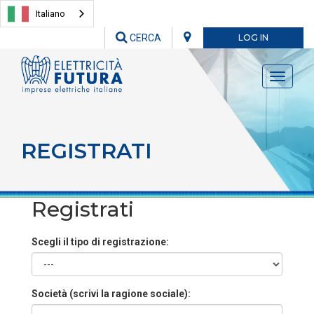
Italiano
CERCA
LOG IN
Toggle
navigati
REGISTRATI
Registrati
Scegli il tipo di registrazione:
Società (scrivi la ragione sociale):