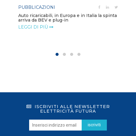
PUBBLICAZIONI
PO
Auto ricaricabili, in Europa e in Italia la spinta
arriva da BEV e plug-in
Mo
va
LEGGI DI PIÙ
LE
ISCRIVITI ALLE NEWSLETTER
ELETTRICITÀ FUTURA
iscriviti