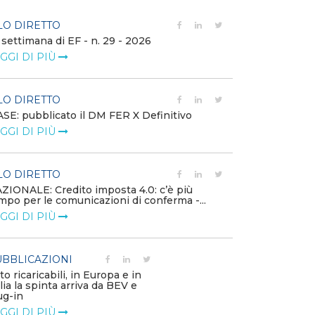
LO DIRETTO
FILO DIRETTO
 settimana di EF - n. 29 - 2026
Bollettino dell
GGI DI PIÙ
LEGGI DI PIÙ
LO DIRETTO
EVENTI E FO
SE: pubblicato il DM FER X Definitivo
Energia in tran
GGI DI PIÙ
connesse e nuo
mercato
LEGGI DI PIÙ
LO DIRETTO
ZIONALE: Credito imposta 4.0: c’è più
mpo per le comunicazioni di conferma -...
PUBBLICAZIO
GGI DI PIÙ
Minerali critici
diventa priorit
LEGGI DI PIÙ
BBLICAZIONI
to ricaricabili, in Europa e in
alia la spinta arriva da BEV e
POLICY
ug-in
Modalità di ri
GGI DI PIÙ