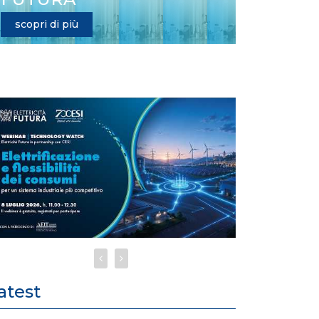
scopri di più
atest