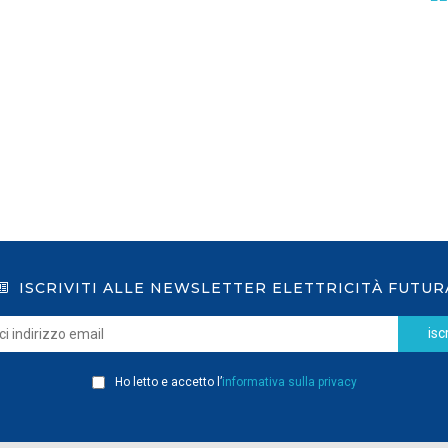
GSE: nuova procedura semplificata per le
richieste sui certificati bianchi
LEGGI DI PIÙ
ISCRIVITI ALLE NEWSLETTER ELETTRICITÀ FUTUR
iscr
Ho letto e accetto l’
informativa sulla privacy