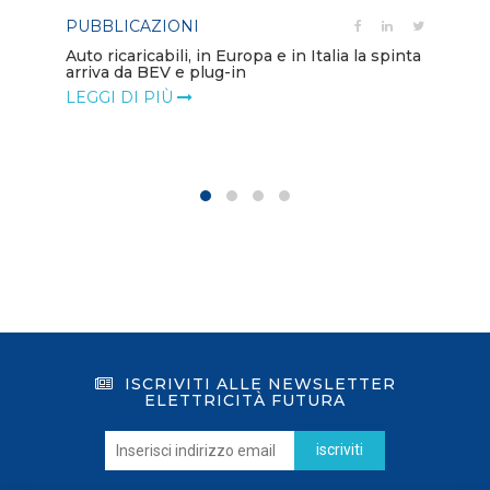
PUBBLICAZIONI
PO
Auto ricaricabili, in Europa e in Italia la spinta
arriva da BEV e plug-in
Mo
va
LEGGI DI PIÙ
LE
ISCRIVITI ALLE NEWSLETTER
ELETTRICITÀ FUTURA
iscriviti