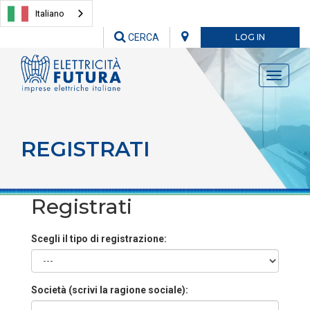
Italiano
CERCA
LOG IN
Toggle
navigati
REGISTRATI
Registrati
Scegli il tipo di registrazione:
Società (scrivi la ragione sociale):