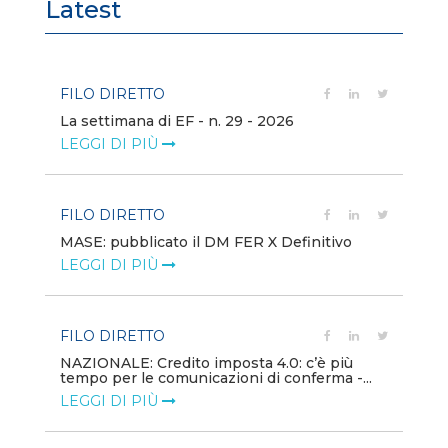
Latest
FILO DIRETTO
FI
La settimana di EF - n. 29 - 2026
Bo
LEGGI DI PIÙ
LE
FILO DIRETTO
EV
MASE: pubblicato il DM FER X Definitivo
En
eq
LEGGI DI PIÙ
LE
FILO DIRETTO
PU
NAZIONALE: Credito imposta 4.0: c’è più
tempo per le comunicazioni di conferma -...
Min
gl
LEGGI DI PIÙ
LE