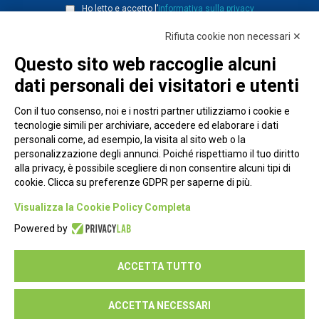
Ho letto e accetto l’
informativa sulla privacy
Rifiuta cookie non necessari ✕
Questo sito web raccoglie alcuni
dati personali dei visitatori e utenti
Con il tuo consenso, noi e i nostri partner utilizziamo i cookie e
tecnologie simili per archiviare, accedere ed elaborare i dati
personali come, ad esempio, la visita al sito web o la
personalizzazione degli annunci. Poiché rispettiamo il tuo diritto
alla privacy, è possibile scegliere di non consentire alcuni tipi di
cookie. Clicca su preferenze GDPR per saperne di più.
Piazza Alessandria, 24 - 00198 Roma
Visualizza la Cookie Policy Completa
Privacy Policy
Powered by
Cookie Policy
ACCETTA TUTTO
Seguici su:
ACCETTA NECESSARI