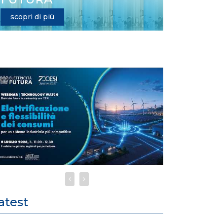
scopri di più
atest