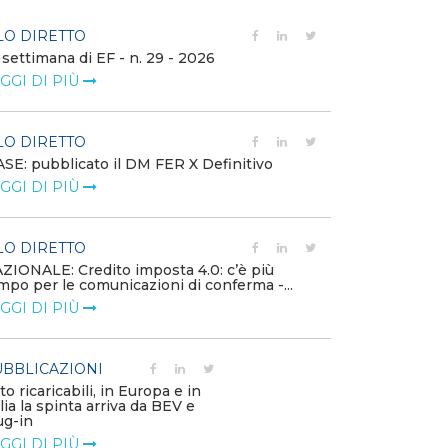
LO DIRETTO
FILO DIRETTO
 settimana di EF - n. 29 - 2026
Bollettino dell
GGI DI PIÙ
LEGGI DI PIÙ
LO DIRETTO
EVENTI E FO
SE: pubblicato il DM FER X Definitivo
Energia in tran
GGI DI PIÙ
connesse e nuo
mercato
LEGGI DI PIÙ
LO DIRETTO
ZIONALE: Credito imposta 4.0: c’è più
mpo per le comunicazioni di conferma -...
PUBBLICAZIO
GGI DI PIÙ
Minerali critici
diventa priorit
LEGGI DI PIÙ
BBLICAZIONI
to ricaricabili, in Europa e in
alia la spinta arriva da BEV e
POLICY
ug-in
Modalità di ri
GGI DI PIÙ