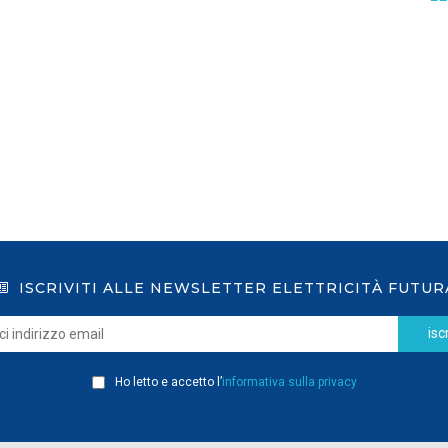
GSE: nuova procedura semplificata per le
richieste sui certificati bianchi
LEGGI DI PIÙ
ISCRIVITI ALLE NEWSLETTER ELETTRICITÀ FUTUR
iscr
Ho letto e accetto l’
informativa sulla privacy