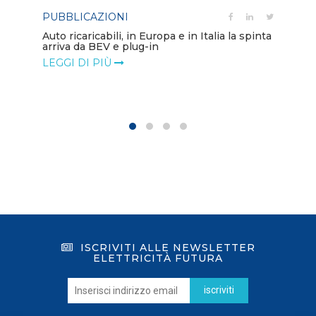
PUBBLICAZIONI
PO
Auto ricaricabili, in Europa e in Italia la spinta
arriva da BEV e plug-in
Mo
va
LEGGI DI PIÙ
LE
ISCRIVITI ALLE NEWSLETTER
ELETTRICITÀ FUTURA
iscriviti