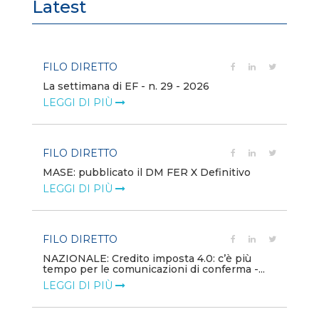
Latest
FILO DIRETTO
FI
La settimana di EF - n. 29 - 2026
Bo
LEGGI DI PIÙ
LE
FILO DIRETTO
EV
MASE: pubblicato il DM FER X Definitivo
En
eq
LEGGI DI PIÙ
LE
FILO DIRETTO
PU
NAZIONALE: Credito imposta 4.0: c’è più
tempo per le comunicazioni di conferma -...
Min
gl
LEGGI DI PIÙ
LE