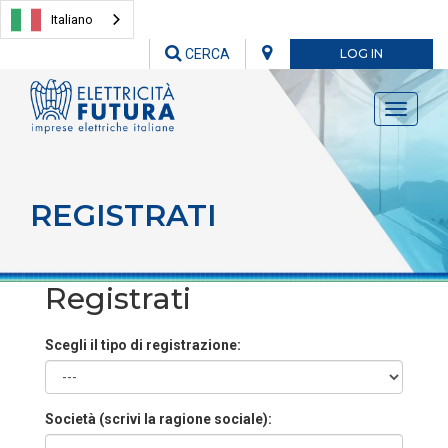
Italiano
CERCA
LOG IN
Toggle
navigati
REGISTRATI
Registrati
Scegli il tipo di registrazione:
Società (scrivi la ragione sociale):