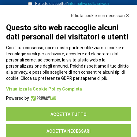
Ho letto e accetto l’
informativa sulla privacy
Rifiuta cookie non necessari ✕
Questo sito web raccoglie alcuni
dati personali dei visitatori e utenti
Con il tuo consenso, noi e i nostri partner utilizziamo i cookie e
tecnologie simili per archiviare, accedere ed elaborare i dati
personali come, ad esempio, la visita al sito web o la
personalizzazione degli annunci. Poiché rispettiamo il tuo diritto
alla privacy, è possibile scegliere di non consentire alcuni tipi di
cookie. Clicca su preferenze GDPR per saperne di più.
Piazza Alessandria, 24 - 00198 Roma
Visualizza la Cookie Policy Completa
Privacy Policy
Powered by
Cookie Policy
ACCETTA TUTTO
Seguici su:
ACCETTA NECESSARI