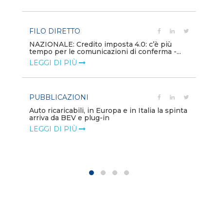
LE
FILO DIRETTO
PU
NAZIONALE: Credito imposta 4.0: c’è più
tempo per le comunicazioni di conferma -...
Min
gl
LEGGI DI PIÙ
LE
PUBBLICAZIONI
PO
Auto ricaricabili, in Europa e in Italia la spinta
arriva da BEV e plug-in
Mo
va
LEGGI DI PIÙ
LE