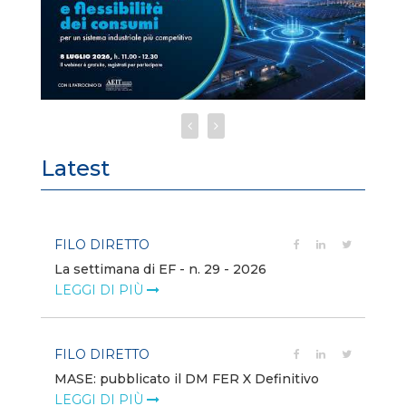
Latest
FILO DIRETTO
FI
La settimana di EF - n. 29 - 2026
Bo
LEGGI DI PIÙ
LE
FILO DIRETTO
EV
MASE: pubblicato il DM FER X Definitivo
En
eq
LEGGI DI PIÙ