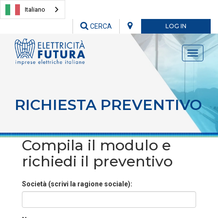
Italiano
CERCA
LOG IN
Toggle
navigati
RICHIESTA PREVENTIVO
Compila il modulo e
richiedi il preventivo
Società (scrivi la ragione sociale):