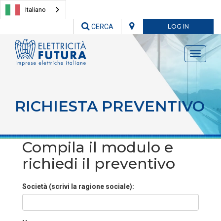
Italiano
CERCA
LOG IN
Toggle
navigati
RICHIESTA PREVENTIVO
Compila il modulo e
richiedi il preventivo
Società (scrivi la ragione sociale):