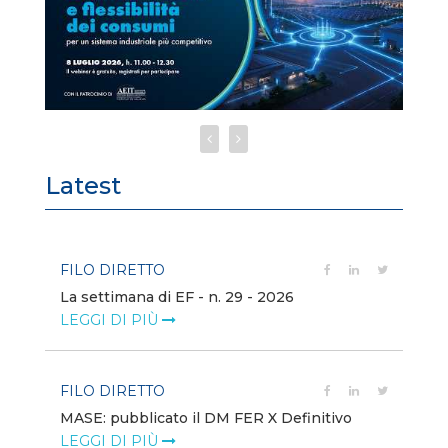
Latest
FILO DIRETTO
FI
La settimana di EF - n. 29 - 2026
Bo
LEGGI DI PIÙ
LE
FILO DIRETTO
EV
MASE: pubblicato il DM FER X Definitivo
En
eq
LEGGI DI PIÙ