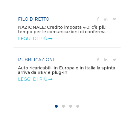
LE
FILO DIRETTO
PU
NAZIONALE: Credito imposta 4.0: c’è più
tempo per le comunicazioni di conferma -...
Min
gl
LEGGI DI PIÙ
LE
PUBBLICAZIONI
PO
Auto ricaricabili, in Europa e in Italia la spinta
arriva da BEV e plug-in
Mo
va
LEGGI DI PIÙ
LE