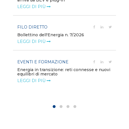
arriva da BEV e plug-in
va
LEGGI DI PIÙ
LE
FILO DIRETTO
PO
Bollettino dell'Energia n. 7/2026
Mi
dei
LEGGI DI PIÙ
LE
EVENTI E FORMAZIONE
ion
PO
Energia in transizione: reti connesse e nuovi
equilibri di mercato
Di
co
LEGGI DI PIÙ
LE