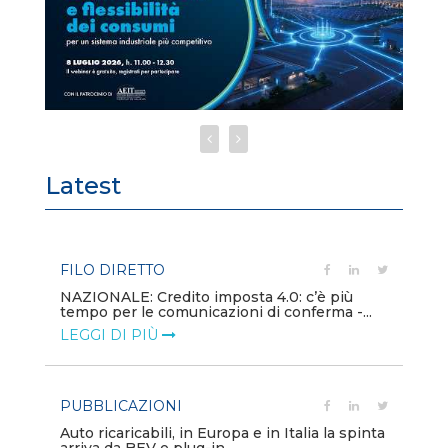
Latest
FILO DIRETTO
PU
NAZIONALE: Credito imposta 4.0: c’è più
Min
tempo per le comunicazioni di conferma -...
gl
LEGGI DI PIÙ
LE
PUBBLICAZIONI
PO
Auto ricaricabili, in Europa e in Italia la spinta
Mo