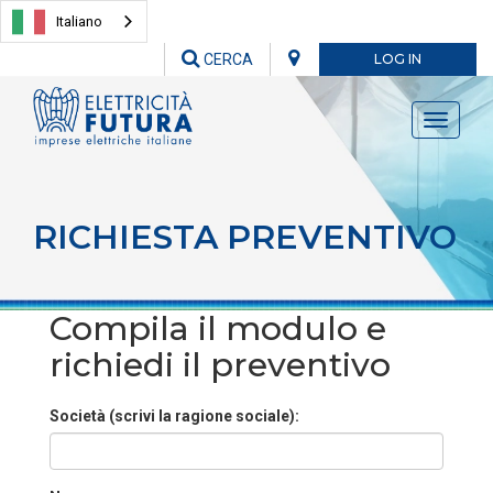
Italiano
CERCA
LOG IN
Toggle
navigati
RICHIESTA PREVENTIVO
Compila il modulo e
richiedi il preventivo
Società (scrivi la ragione sociale):